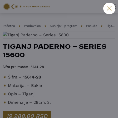
Početna
Prodavnica
Kuhinjski program
Posuđe
Tiganji
TIGANJ PADERNO – SERIES
15600
Šifra proizvoda:
15614-28
Šifra –
15614-28
Materijal – Bakar
Opis – Tiganj
Dimenzije – 28cm, 3l
19.988,00
RSD