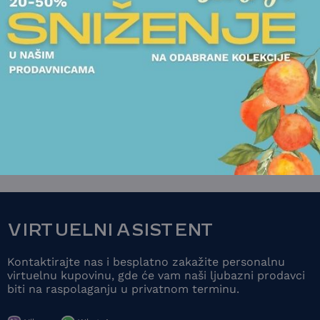
ČAŠE ZA KOKTELE
ČAJNICI
ŠOLJE ZA ČAJ
ČAŠA PADERNO - LIVING
SET ZA ČAJ PAD
1.813,00
RSD
LIVING
10.988,00
RSD
POGLEDAJTE
POGLEDAJT
VIRTUELNI ASISTENT
Kontaktirajte nas i besplatno zakažite personalnu
virtuelnu kupovinu, gde će vam naši ljubazni prodavci
biti na raspolaganju u privatnom terminu.