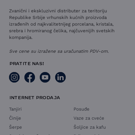
Zvanični i ekskluzivni distributer za teritoriju
Republike Srbije vrhunskih kućnih proizvoda
izrađenih od najkvalitetnijeg porcelana, kristala,
srebra i hromiranog čelika, najčuvenijih svetskih
kompanija.
Sve cene su izražene sa uračunatim PDV-om.
PRATITE NAS!
INTERNET PRODAJA
Tanjiri
Posuđe
Činije
Vaze za cveće
Šerpe
Šoljice za kafu