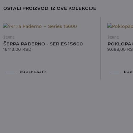
OSTALI PROIZVODI IZ OVE KOLEKCIJE
NOVO
ŠERPE
ŠERPE
ŠERPA PADERNO - SERIES 15600
POKLOPAC
16.113,00
RSD
9.688,00
R
POGLEDAJTE
POG