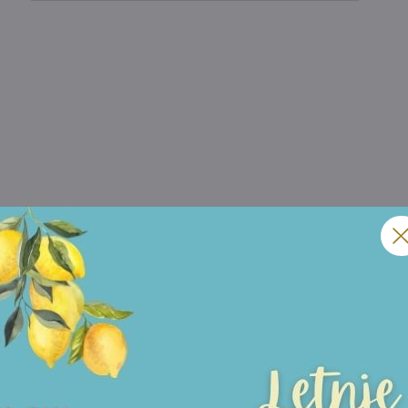
KONTAKT TELEFON
IZABERITE TEMU:
UPIT ZA DOSTUPNOST
UPIT ZA CENU
Prihvatam
Uslove korišćenja i Politiku privatnosti
*
POŠALJITE UPIT