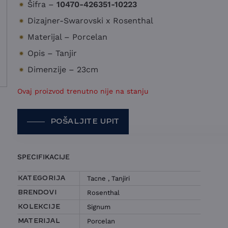
Šifra –
10470-426351-10223
Dizajner-Swarovski x Rosenthal
Materijal – Porcelan
Opis – Tanjir
Dimenzije – 23cm
Ovaj proizvod trenutno nije na stanju
POŠALJITE UPIT
POŠALJITE UPIT ZA TANJIR
SPECIFIKACIJE
ROSENTHAL – SIGNUM
Tacne
,
Tanjiri
KATEGORIJA
IME I PREZIME
Rosenthal
BRENDOVI
Signum
KOLEKCIJE
KONTAKT E-POŠTA
Porcelan
MATERIJAL