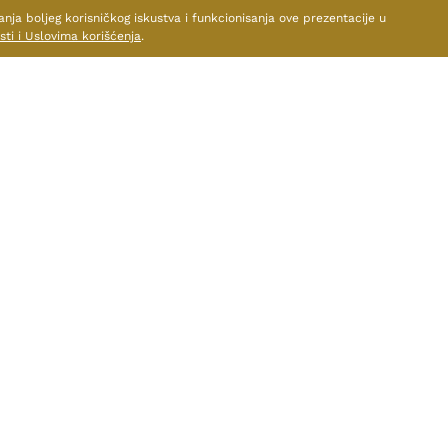
anja boljeg korisničkog iskustva i funkcionisanja ove prezentacije u
sti i Uslovima korišćenja
.
TE I DRUGE PROIZVODE OV