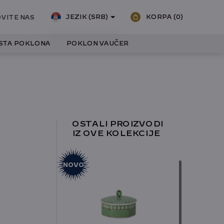
JEZIK (SRB)
KORPA
(0)
VITE NAS
ISTA POKLONA
POKLON VAUČER
SRPSKI
ENGLESKI
OSTALI PROIZVODI
IZ OVE KOLEKCIJE
NOVO