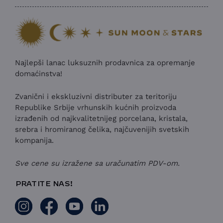
Najlepši lanac luksuznih prodavnica za opremanje
domaćinstva!
Zvanični i ekskluzivni distributer za teritoriju
Republike Srbije vrhunskih kućnih proizvoda
izrađenih od najkvalitetnijeg porcelana, kristala,
srebra i hromiranog čelika, najčuvenijih svetskih
kompanija.
Sve cene su izražene sa uračunatim PDV-om.
PRATITE NAS!