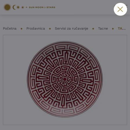
Početna
Prodavnica
Servisi za ručavanje
Tacne
TACNA GINORI 1735 – LABIRINTO