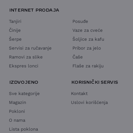
INTERNET PRODAJA
Tanjiri
Posuđe
Činije
Vaze za cveće
Šerpe
Šoljice za kafu
Servisi za ručavanje
Pribor za jelo
Ramovi za slike
Čaše
Ekspres lonci
Flaše za rakiju
IZDVOJENO
KORISNIČKI SERVIS
Sve kategorije
Kontakt
Magazin
Uslovi korišćenja
Pokloni
O nama
Lista poklona