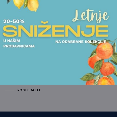
DEČJI PROGRAM
SETOVI ZA RUČAVANJE
DEČJI SET 6 DELOVA WMF -
MAYA THE BEE
POGLEDAJTE