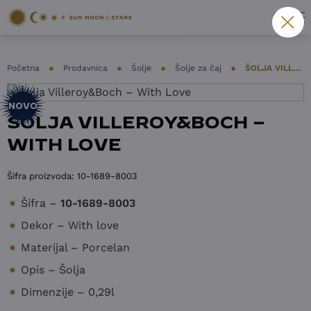
Početna
Prodavnica
Šolje
Šolje za čaj
ŠOLJA VILLEROY&BOCH – WITH LOVE
NOVO
ŠOLJA VILLEROY&BOCH –
WITH LOVE
Šifra proizvoda:
10-1689-8003
Šifra –
10-1689-8003
Dekor – With love
Materijal – Porcelan
Opis – Šolja
Dimenzije – 0,29l