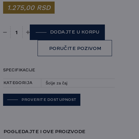
1.275,00
RSD
DODAJTE U KORPU
Šolja Villeroy&Boch - With Love količina
PORUČITE POZIVOM
SPECIFIKACIJE
Šolje za čaj
KATEGORIJA
PROVERITE DOSTUPNOST
POGLEDAJTE I OVE PROIZVODE