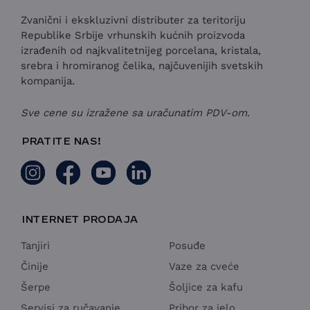
Zvanični i ekskluzivni distributer za teritoriju
Republike Srbije vrhunskih kućnih proizvoda
izrađenih od najkvalitetnijeg porcelana, kristala,
srebra i hromiranog čelika, najčuvenijih svetskih
kompanija.
Sve cene su izražene sa uračunatim PDV-om.
PRATITE NAS!
INTERNET PRODAJA
Tanjiri
Posuđe
Činije
Vaze za cveće
Šerpe
Šoljice za kafu
Servisi za ručavanje
Pribor za jelo