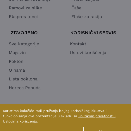
Ramovi za slike
Čaše
Ekspres lonci
Flaše za rakiju
IZDVOJENO
KORISNIČKI SERVIS
Sve kategorije
Kontakt
Magazin
Uslovi korišćenja
Pokloni
O nama
Lista poklona
Horeca Ponuda
1998 - 2026 © SUN MOON & STARS doo
Koristimo kolačiće radi pružanja boljeg korisničkog iskustva i
Izrada internet prodavnice:
Avokado.rs
funkcionisanja ove prezentacije u skladu sa
Politikom privatnosti i
Uslovima korišćenja
.