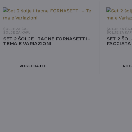
ŠOLJE ZA ČAJ
ŠOLJE ZA ČA
ŠOLJE ZA KAFU
ŠOLJE ZA KAF
SET 2 ŠOLJE I TACNE FORNASETTI -
SET 2 ŠOL
TEMA E VARIAZIONI
FACCIATA
POGLEDAJTE
POG