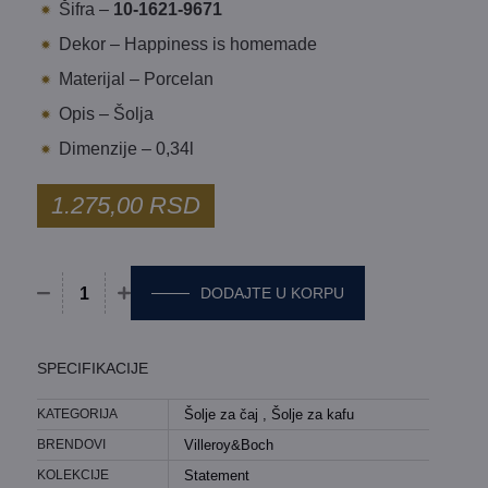
Šifra –
10-1621-9671
Dekor – Happiness is homemade
Materijal – Porcelan
Opis – Šolja
Dimenzije – 0,34l
1.275,00
RSD
DODAJTE U KORPU
Šolja Villeroy&Boch - Statement količina
SPECIFIKACIJE
KATEGORIJA
Šolje za čaj
,
Šolje za kafu
BRENDOVI
Villeroy&Boch
KOLEKCIJE
Statement