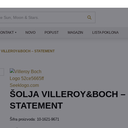
KONTAKT
NOVO
POPUST
MAGAZIN
LISTA POKLONA
 VILLEROY&BOCH – STATEMENT
ŠOLJA VILLEROY&BOCH –
STATEMENT
Šifra proizvoda:
10-1621-9671