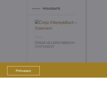
POGLEDAJTE
ČINIJE
ČINIJA VILLEROY&BOCH -
STATEMENT
Prihvatam
POGLEDAJTE
ŠOLJE ZA ČAJ
 BRENDA
ŠOLJE ZA KAFU
ŠOLJA VILLEROY&BOCH -
STATEMENT