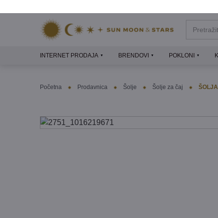
INTERNET PRODAJA
BRENDOVI
POKLONI
Početna
Prodavnica
Šolje
Šolje za čaj
ŠOLJA