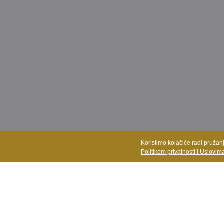
Koristimo kolačiće radi pružan
Politikom privatnosti i Uslovim
POGLED