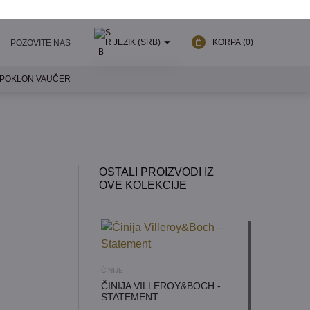
JEZIK (SRB)
KORPA
(0)
POZOVITE NAS
POKLON VAUČER
SRPSKI
ENGLESKI
OSTALI PROIZVODI IZ
OVE KOLEKCIJE
ČINIJE
ČINIJA VILLEROY&BOCH -
STATEMENT