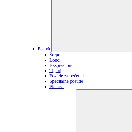
Posuđe
Šerpe
Lonci
Ekspres lonci
Tiganji
Posude za pečenje
Specijalne posude
Plehovi