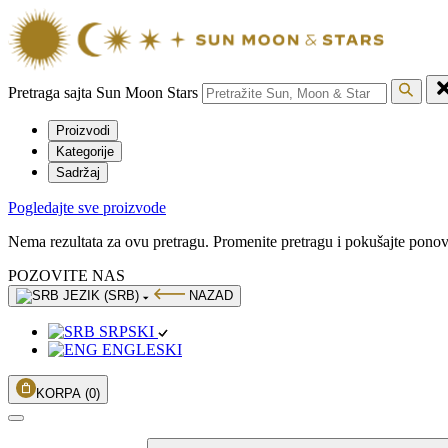
Pretraga sajta Sun Moon Stars
Proizvodi
Kategorije
Sadržaj
Pogledajte sve proizvode
Nema rezultata za ovu pretragu. Promenite pretragu i pokušajte pono
POZOVITE NAS
JEZIK (SRB)
NAZAD
SRPSKI
ENGLESKI
KORPA
(0)