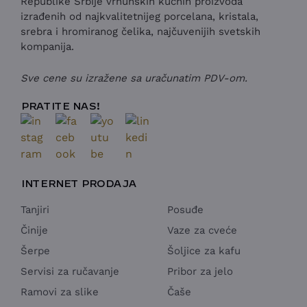
Republike Srbije vrhunskih kućnih proizvoda
izrađenih od najkvalitetnijeg porcelana, kristala,
srebra i hromiranog čelika, najčuvenijih svetskih
kompanija.
Sve cene su izražene sa uračunatim PDV-om.
PRATITE NAS!
INTERNET PRODAJA
Tanjiri
Posuđe
Činije
Vaze za cveće
Šerpe
Šoljice za kafu
Servisi za ručavanje
Pribor za jelo
Ramovi za slike
Čaše