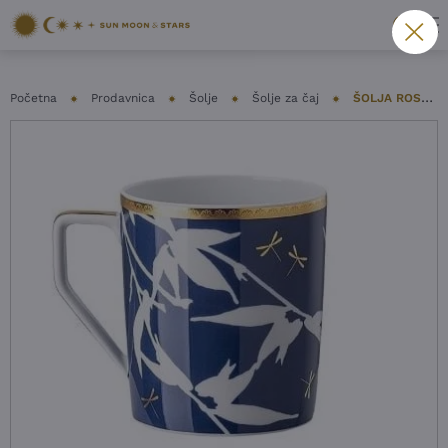
Početna
Prodavnica
Šolje
Šolje za čaj
ŠOLJA ROSENTHAL – HERITAGE TURANDOT