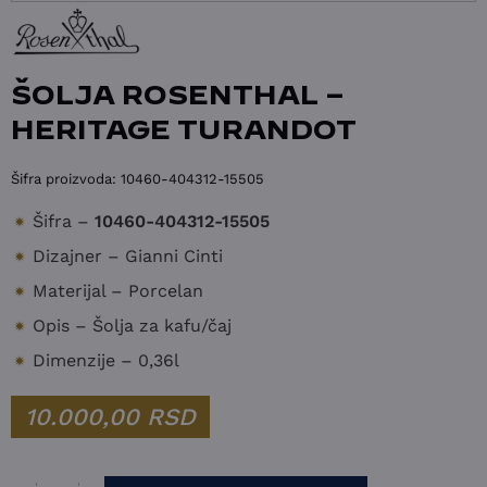
ŠOLJA ROSENTHAL –
HERITAGE TURANDOT
Šifra proizvoda:
10460-404312-15505
Šifra –
10460-404312-15505
Dizajner – Gianni Cinti
Materijal – Porcelan
Opis – Šolja za kafu/čaj
Dimenzije – 0,36l
10.000,00
RSD