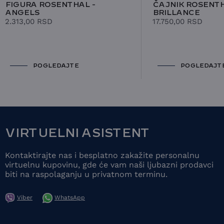
FIGURA ROSENTHAL -
ČAJNIK ROSENTH
ANGELS
BRILLANCE
2.313,00
RSD
17.750,00
RSD
POGLEDAJTE
POGLEDAJT
VIRTUELNI ASISTENT
Kontaktirajte nas i besplatno zakažite personalnu
virtuelnu kupovinu, gde će vam naši ljubazni prodavci
biti na raspolaganju u privatnom terminu.
Viber
WhatsApp