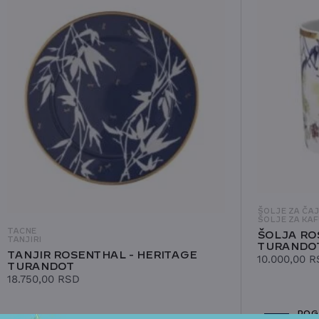
ŠOLJE ZA ČA
ŠOLJE ZA KAF
TACNE
ŠOLJA RO
TANJIRI
TURANDO
TANJIR ROSENTHAL - HERITAGE
10.000,00
R
TURANDOT
18.750,00
RSD
POG