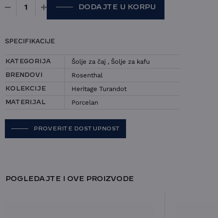
DODAJTE U KORPU
Šolja Rosenthal - Heritage Turandot količina
SPECIFIKACIJE
Šolje za čaj
,
Šolje za kafu
KATEGORIJA
Rosenthal
BRENDOVI
Heritage Turandot
KOLEKCIJE
Porcelan
MATERIJAL
PROVERITE DOSTUPNOST
POGLEDAJTE I OVE PROIZVODE