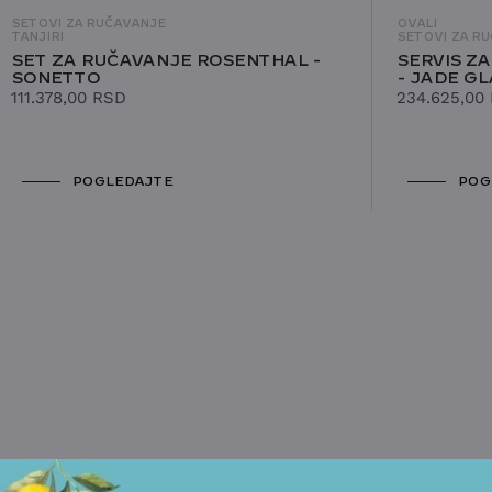
SETOVI ZA RUČAVANJE
OVALI
TANJIRI
SETOVI ZA R
SET ZA RUČAVANJE ROSENTHAL -
SERVIS Z
SONETTO
- JADE G
111.378,00
RSD
234.625,00
POGLEDAJTE
POG