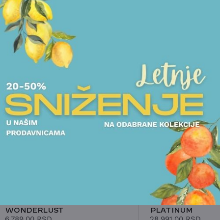
POGLEDAJTE I DRUGE PROIZVODE OVOG BRENDA
TANJIRI
OVALI
TANJIR WEDGWOOD -
OVAL WEDGWOOD
WONDERLUST
PLATINUM
6.789,00
RSD
28.991,00
RSD