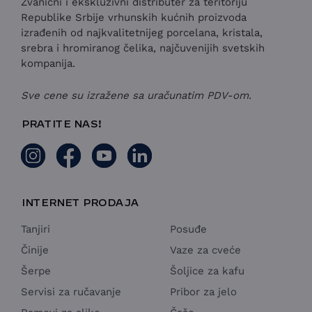
Zvanični i ekskluzivni distributer za teritoriju
Republike Srbije vrhunskih kućnih proizvoda
izrađenih od najkvalitetnijeg porcelana, kristala,
srebra i hromiranog čelika, najčuvenijih svetskih
kompanija.
Sve cene su izražene sa uračunatim PDV-om.
PRATITE NAS!
INTERNET PRODAJA
Tanjiri
Posuđe
Činije
Vaze za cveće
Šerpe
Šoljice za kafu
Servisi za ručavanje
Pribor za jelo