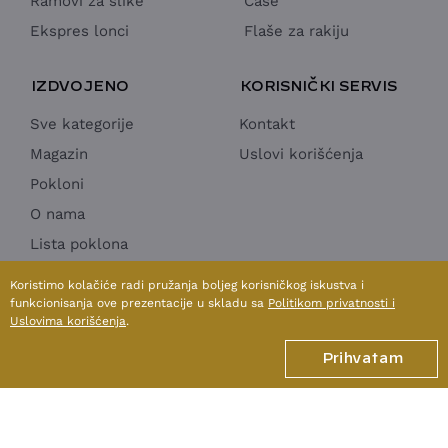
Ramovi za slike
Čaše
Ekspres lonci
Flaše za rakiju
IZDVOJENO
KORISNIČKI SERVIS
Sve kategorije
Kontakt
Magazin
Uslovi korišćenja
Pokloni
O nama
Lista poklona
Horeca Ponuda
Koristimo kolačiće radi pružanja boljeg korisničkog iskustva i
funkcionisanja ove prezentacije u skladu sa
Politikom privatnosti i
Uslovima korišćenja
.
1998 - 2026 © SUN MOON & STARS doo
Prihvatam
Izrada internet prodavnice:
Avokado.rs