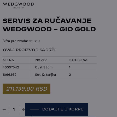
SERVIS ZA RUČAVANJE
WEDGWOOD – GIO GOLD
Šifra proizvoda:
160710
OVAJ PROIZVOD SADRŽI
ŠIFRA
NAZIV
KOLIČINA
40007542
Oval 33cm
1
1066362
Set 12 tanjira
2
211.139,00
RSD
DODAJTE U KORPU
Servis za ručavanje WEDGWOOD - Gio gold količina