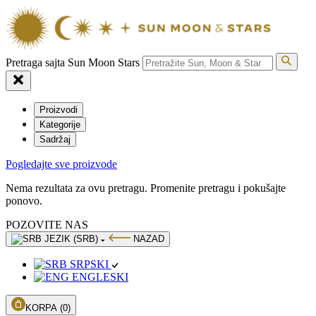
Pretraga sajta Sun Moon Stars
Proizvodi
Kategorije
Sadržaj
Pogledajte sve proizvode
Nema rezultata za ovu pretragu. Promenite pretragu i pokušajte
ponovo.
POZOVITE NAS
JEZIK (SRB)
NAZAD
SRPSKI
ENGLESKI
KORPA
(0)