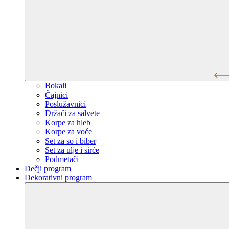
Bokali
Čajnici
Poslužavnici
Držači za salvete
Korpe za hleb
Korpe za voće
Set za so i biber
Set za ulje i sirće
Podmetači
Dečji program
Dekorativni program