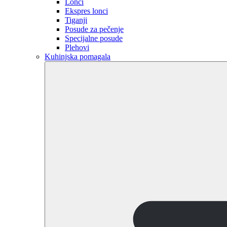
Lonci
Ekspres lonci
Tiganji
Posude za pečenje
Specijalne posude
Plehovi
Kuhinjska pomagala