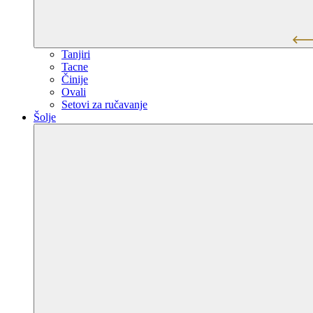
Tanjiri
Tacne
Činije
Ovali
Setovi za ručavanje
Šolje