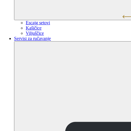
Escajg setovi
Kašičice
Viljuščice
Servisi za ručavanje