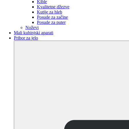
Kible
Kvalitetne džezve
Kutije za hleb
Posude za začine
Posude za puter
Noževi
Mali kuhinjski aparati
Pribor za jelo