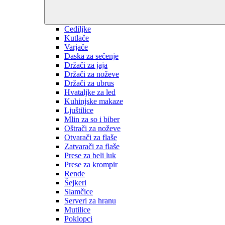
Cediljke
Kutlače
Varjače
Daska za sečenje
Držači za jaja
Držači za noževe
Držači za ubrus
Hvataljke za led
Kuhinjske makaze
Ljuštilice
Mlin za so i biber
Oštrači za noževe
Otvarači za flaše
Zatvarači za flaše
Prese za beli luk
Prese za krompir
Rende
Šejkeri
Slamčice
Serveri za hranu
Mutilice
Poklopci