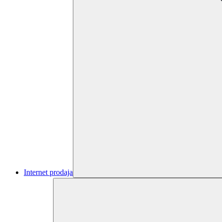
Internet prodaja