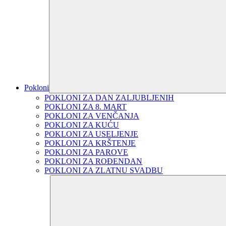
Pokloni
POKLONI ZA DAN ZALJUBLJENIH
POKLONI ZA 8. MART
POKLONI ZA VENČANJA
POKLONI ZA KUĆU
POKLONI ZA USELJENJE
POKLONI ZA KRŠTENJE
POKLONI ZA PAROVE
POKLONI ZA ROĐENDAN
POKLONI ZA ZLATNU SVADBU