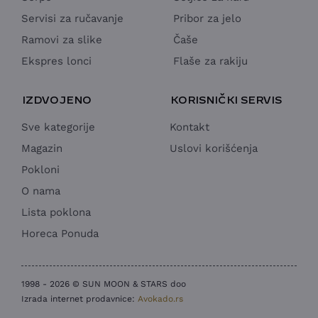
Servisi za ručavanje
Pribor za jelo
Ramovi za slike
Čaše
Ekspres lonci
Flaše za rakiju
IZDVOJENO
KORISNIČKI SERVIS
Sve kategorije
Kontakt
Magazin
Uslovi korišćenja
Pokloni
O nama
Lista poklona
Horeca Ponuda
1998 - 2026 © SUN MOON & STARS doo
Izrada internet prodavnice:
Avokado.rs