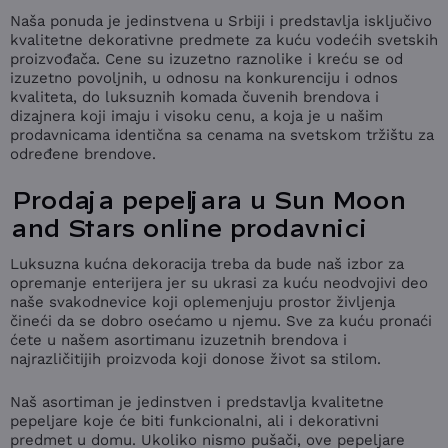
Naša ponuda je jedinstvena u Srbiji i predstavlja isključivo
kvalitetne dekorativne predmete za kuću vodećih svetskih
proizvođača. Cene su izuzetno raznolike i kreću se od
izuzetno povoljnih, u odnosu na konkurenciju i odnos
kvaliteta, do luksuznih komada čuvenih brendova i
dizajnera koji imaju i visoku cenu, a koja je u našim
prodavnicama identična sa cenama na svetskom tržištu za
određene brendove.
Prodaja pepeljara u Sun Moon
and Stars online prodavnici
Luksuzna kućna dekoracija treba da bude naš izbor za
opremanje enterijera jer su ukrasi za kuću neodvojivi deo
naše svakodnevice koji oplemenjuju prostor življenja
čineći da se dobro osećamo u njemu. Sve za kuću pronaći
ćete u našem asortimanu izuzetnih brendova i
najrazličitijih proizvoda koji donose život sa stilom.
Naš asortiman je jedinstven i predstavlja kvalitetne
pepeljare koje će biti funkcionalni, ali i dekorativni
predmet u domu. Ukoliko nismo pušači, ove pepeljare