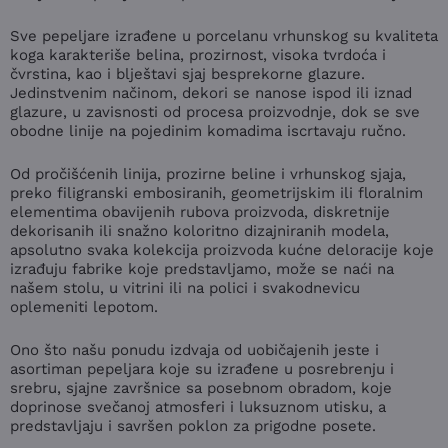
Sve pepeljare izrađene u porcelanu vrhunskog su kvaliteta
koga karakteriše belina, prozirnost, visoka tvrdoća i
čvrstina, kao i blještavi sjaj besprekorne glazure.
Jedinstvenim načinom, dekori se nanose ispod ili iznad
glazure, u zavisnosti od procesa proizvodnje, dok se sve
obodne linije na pojedinim komadima iscrtavaju ručno.
Od pročišćenih linija, prozirne beline i vrhunskog sjaja,
preko filigranski embosiranih, geometrijskim ili floralnim
elementima obavijenih rubova proizvoda, diskretnije
dekorisanih ili snažno koloritno dizajniranih modela,
apsolutno svaka kolekcija proizvoda kućne deloracije koje
izrađuju fabrike koje predstavljamo, može se naći na
našem stolu, u vitrini ili na polici i svakodnevicu
oplemeniti lepotom.
Ono što našu ponudu izdvaja od uobičajenih jeste i
asortiman pepeljara koje su izrađene u posrebrenju i
srebru, sjajne završnice sa posebnom obradom, koje
doprinose svečanoj atmosferi i luksuznom utisku, a
predstavljaju i savršen poklon za prigodne posete.