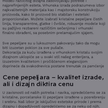
modeli različitog dizajna zadovoljavaju potrebe i
najprefinjenijih esteta. Vrhunska izrada podrazumeva izbor
najkvalitetnijih materijala kao i majstorsku konstrukciju
proizvoda, kako bi proizvod bio stabilan i estetski
proporcionalan. Možete izabrati kristalne pepeljare čistih
linija, transparentne, glatke i čvršće, robusnije modele koji
su pažljivo rezbareni različitim sečenjima i vrhunski
finalno obrađeni, sa posebnim prelamajućim sjajem.
Sve pepeljare su u luksuznom pakovanju tako da mogu
biti izuzetan poklon za sve pušače.
Dekoracija za kuću izrađena u vrhunskom kristalu svojim
dizajnom uklopiće se u svaki stil našeg enterijera, a
izuzetnim kvalitetom i pročišćenom elegancijom
doprineće da svakodnevica postane trenutak za pamćenje
Cene pepeljara – kvalitet izrade,
ali i dizajn diktira cenu
U zavisnosti od naših potreba i navika, opredelićemo se za
kristalne, porcelanske ili pepeljare izrađene u posrebrenju
i srebru. Naš izbor je isključivo estetske prirode i prema
dizajnu i dopadljivosti opredelićemo se za neku od njih.