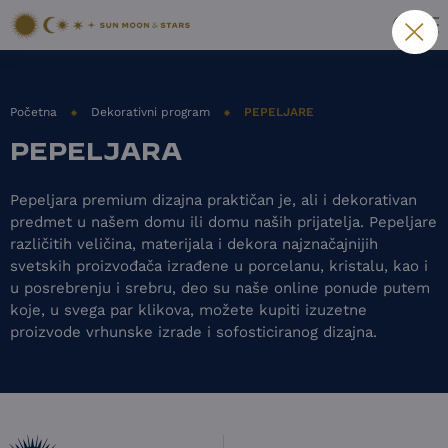
Početna
Dekorativni program
PEPELJARE
PEPELJARA
Pepeljara premium dizajna praktičan je, ali i dekorativan
predmet u našem domu ili domu naših prijatelja. Pepeljare
različitih veličina, materijala i dekora najznačajnijih
svetskih proizvođača izrađene u porcelanu, kristalu, kao i
u posrebrenju i srebru, deo su naše online ponude putem
koje, u svega par klikova, možete kupiti izuzetne
proizvode vrhunske izrade i sofosticiranog dizajna.