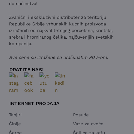
domaćinstva!
Zvanični i ekskluzivni distributer za teritoriju
Republike Srbije vrhunskih kućnih proizvoda
izrađenih od najkvalitetnijeg porcelana, kristala,
srebra i hromiranog čelika, najčuvenijih svetskih
kompanija.
Sve cene su izražene sa uračunatim PDV-om.
PRATITE NAS!
INTERNET PRODAJA
Tanjiri
Posuđe
Činije
Vaze za cveće
Šerpe
Šoljice za kafu