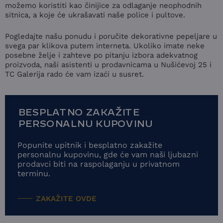
možemo koristiti kao činijice za odlaganje neophodnih
sitnica, a koje će ukrašavati naše police i pultove.
Pogledajte našu ponudu i poručite dekorativne pepeljare u
svega par klikova putem interneta. Ukoliko imate neke
posebne želje i zahteve po pitanju izbora adekvatnog
proizvoda, naši asistenti u prodavnicama u Nušićevoj 25 i
TC Galerija rado će vam izaći u susret.
BESPLATNO ZAKAŽITE
PERSONALNU KUPOVINU
Popunite upitnik i besplatno zakažite
personalnu kupovinu, gde će vam naši ljubazni
prodavci biti na raspolaganju u privatnom
terminu.
ZAKAŽITE OVDE