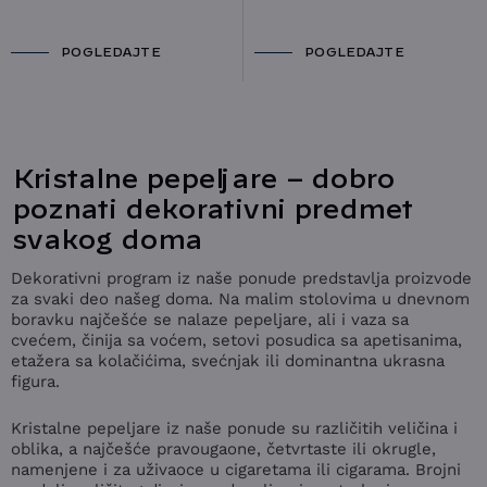
POGLEDAJTE
POGLEDAJTE
Kristalne pepeljare – dobro
poznati dekorativni predmet
svakog doma
Dekorativni program iz naše ponude predstavlja proizvode
za svaki deo našeg doma. Na malim stolovima u dnevnom
boravku najčešće se nalaze pepeljare, ali i vaza sa
cvećem, činija sa voćem, setovi posudica sa apetisanima,
etažera sa kolačićima, svećnjak ili dominantna ukrasna
figura.
Kristalne pepeljare iz naše ponude su različitih veličina i
oblika, a najčešće pravougaone, četvrtaste ili okrugle,
namenjene i za uživaoce u cigaretama ili cigarama. Brojni