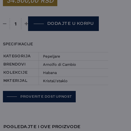
34.500,00
RSD
DODAJTE U KORPU
Pepeljara Arnolfo di Cambio - Habana količina
SPECIFIKACIJE
Pepeljare
KATEGORIJA
Arnolfo di Cambio
BRENDOVI
Habana
KOLEKCIJE
Kristal/staklo
MATERIJAL
PROVERITE DOSTUPNOST
POGLEDAJTE I OVE PROIZVODE