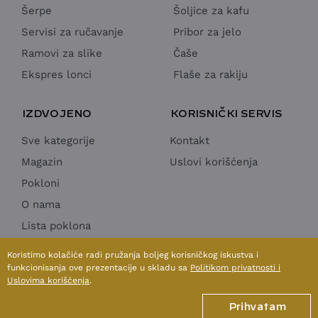
Šerpe
Šoljice za kafu
Servisi za ručavanje
Pribor za jelo
Ramovi za slike
Čaše
Ekspres lonci
Flaše za rakiju
IZDVOJENO
KORISNIČKI SERVIS
Sve kategorije
Kontakt
Magazin
Uslovi korišćenja
Pokloni
O nama
Lista poklona
Horeca Ponuda
Koristimo kolačiće radi pružanja boljeg korisničkog iskustva i
funkcionisanja ove prezentacije u skladu sa
Politikom privatnosti i
Uslovima korišćenja
.
1998 - 2026 © SUN MOON & STARS doo
Prihvatam
Izrada internet prodavnice:
Avokado.rs