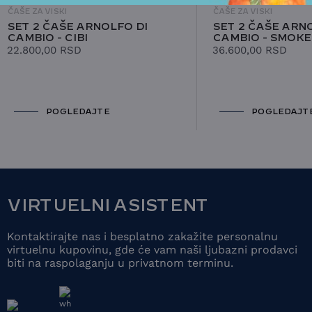
ČAŠE ZA VISKI
ČAŠE ZA VISKI
SET 2 ČAŠE ARNOLFO DI
SET 2 ČAŠE ARN
CAMBIO - CIBI
CAMBIO - SMOKE
22.800,00
RSD
36.600,00
RSD
POGLEDAJTE
POGLEDAJT
VIRTUELNI ASISTENT
Kontaktirajte nas i besplatno zakažite personalnu
virtuelnu kupovinu, gde će vam naši ljubazni prodavci
biti na raspolaganju u privatnom terminu.