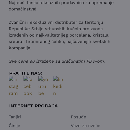
Najlepši lanac luksuznih prodavnica za opremanje
domaćinstva!
Zvanični i ekskluzivni distributer za teritoriju
Republike Srbije vrhunskih kućnih proizvoda
izrađenih od najkvalitetnijeg porcelana, kristala,
srebra i hromiranog čelika, najčuvenijih svetskih
kompanija.
Sve cene su izražene sa uračunatim PDV-om.
PRATITE NAS!
INTERNET PRODAJA
Tanjiri
Posuđe
Činije
Vaze za cveće