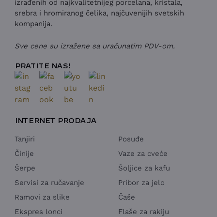
izrađenih od najkvalitetnijeg porcelana, kristala,
srebra i hromiranog čelika, najčuvenijih svetskih
kompanija.
Sve cene su izražene sa uračunatim PDV-om.
PRATITE NAS!
INTERNET PRODAJA
Tanjiri
Posuđe
Činije
Vaze za cveće
Šerpe
Šoljice za kafu
Servisi za ručavanje
Pribor za jelo
Ramovi za slike
Čaše
Ekspres lonci
Flaše za rakiju