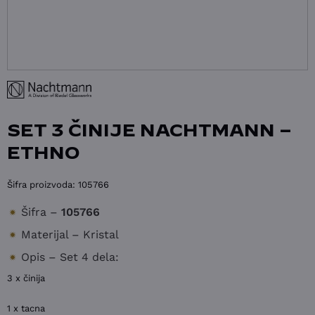
SET 3 ČINIJE NACHTMANN –
ETHNO
Šifra proizvoda:
105766
Šifra –
105766
Materijal – Kristal
Opis – Set 4 dela:
3 x činija
1 x tacna