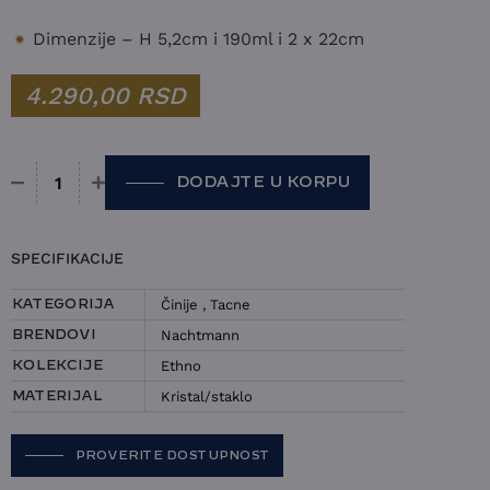
Dimenzije – H 5,2cm i 190ml i 2 x 22cm
4.290,00
RSD
DODAJTE U KORPU
Set 3 činije Nachtmann - Ethno količina
SPECIFIKACIJE
Činije
,
Tacne
KATEGORIJA
Nachtmann
BRENDOVI
Ethno
KOLEKCIJE
Kristal/staklo
MATERIJAL
PROVERITE DOSTUPNOST