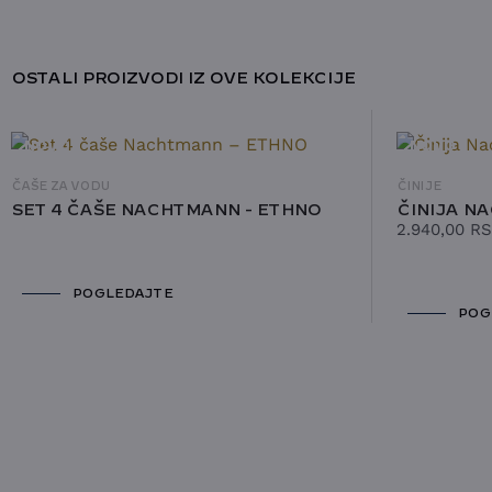
OSTALI PROIZVODI IZ OVE KOLEKCIJE
NOVO
NOVO
ČAŠE ZA VODU
ČINIJE
SET 4 ČAŠE NACHTMANN - ETHNO
ČINIJA N
2.940,00
R
POGLEDAJTE
POG