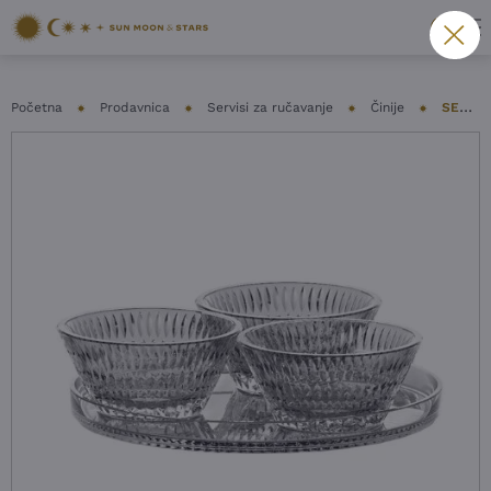
Početna
Prodavnica
Servisi za ručavanje
Činije
SET 3 ČINIJE NACHTMANN – ETHNO
NOVO