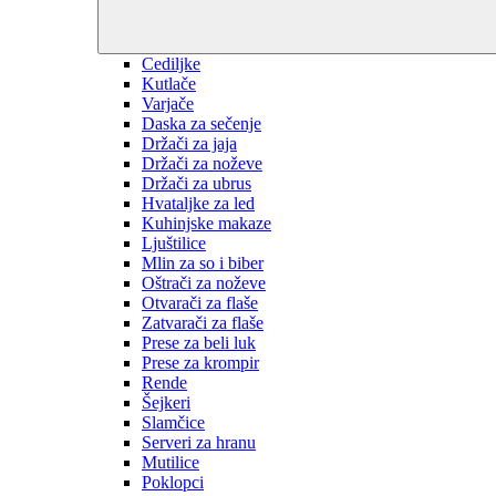
Cediljke
Kutlače
Varjače
Daska za sečenje
Držači za jaja
Držači za noževe
Držači za ubrus
Hvataljke za led
Kuhinjske makaze
Ljuštilice
Mlin za so i biber
Oštrači za noževe
Otvarači za flaše
Zatvarači za flaše
Prese za beli luk
Prese za krompir
Rende
Šejkeri
Slamčice
Serveri za hranu
Mutilice
Poklopci