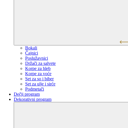
Bokali
Čajnici
Poslužavnici
Držači za salvete
Korpe za hleb
Korpe za voće
Set za so i biber
Set za ulje i sirće
Podmetači
Dečji program
Dekorativni program