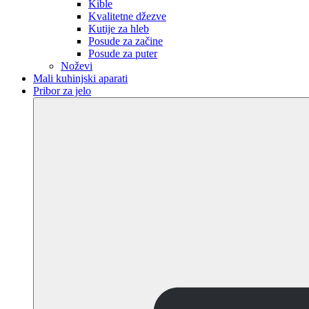
Kible
Kvalitetne džezve
Kutije za hleb
Posude za začine
Posude za puter
Noževi
Mali kuhinjski aparati
Pribor za jelo