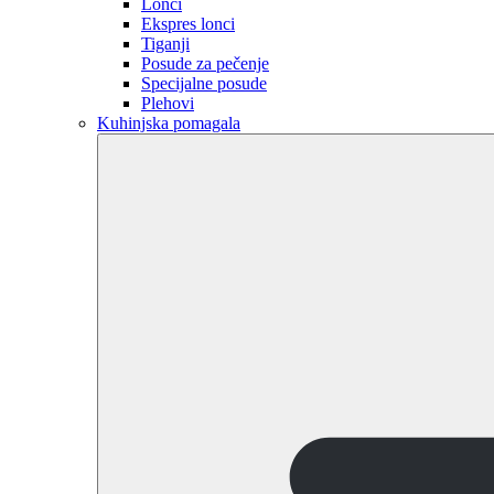
Lonci
Ekspres lonci
Tiganji
Posude za pečenje
Specijalne posude
Plehovi
Kuhinjska pomagala