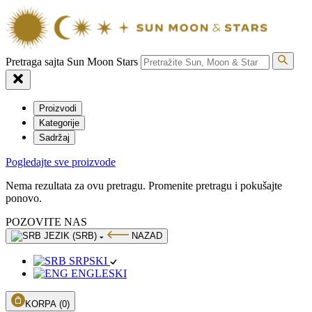
Pretraga sajta Sun Moon Stars
Proizvodi
Kategorije
Sadržaj
Pogledajte sve proizvode
Nema rezultata za ovu pretragu. Promenite pretragu i pokušajte
ponovo.
POZOVITE NAS
JEZIK (SRB)
NAZAD
SRPSKI
ENGLESKI
KORPA
(0)