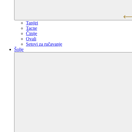
Tanjiri
Tacne
Činije
Ovali
Setovi za ručavanje
Šolje