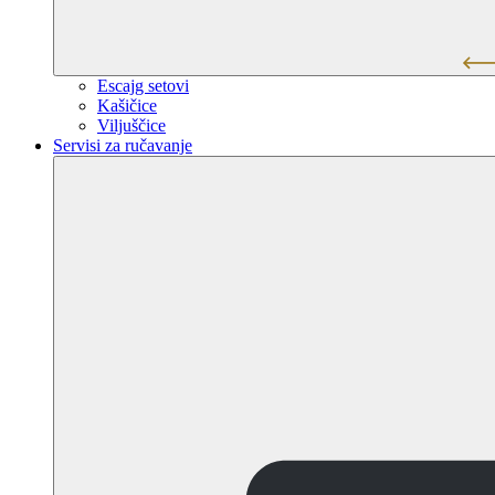
Escajg setovi
Kašičice
Viljuščice
Servisi za ručavanje