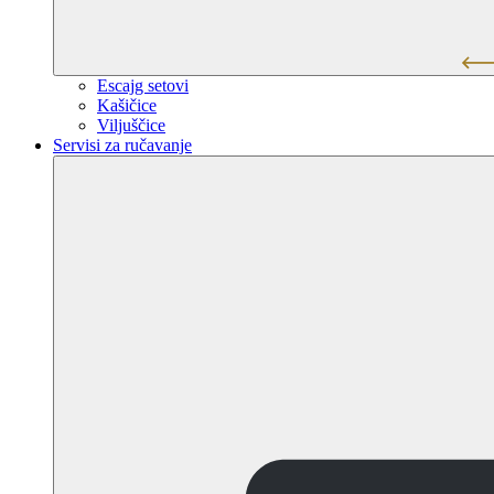
Escajg setovi
Kašičice
Viljuščice
Servisi za ručavanje