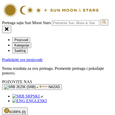
Pretraga sajta Sun Moon Stars
Proizvodi
Kategorije
Sadržaj
Pogledajte sve proizvode
Nema rezultata za ovu pretragu. Promenite pretragu i pokušajte
ponovo.
POZOVITE NAS
JEZIK (SRB)
NAZAD
SRPSKI
ENGLESKI
KORPA
(0)