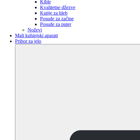
Kible
Kvalitetne džezve
Kutije za hleb
Posude za začine
Posude za puter
Noževi
Mali kuhinjski aparati
Pribor za jelo