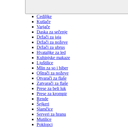
Cediljke
Kutlače
Varjače
Daska za sečenje
Držači za jaja
Držači za noževe
Držači za ubrus
Hvataljke za led
Kuhinjske makaze
Ljuštilice
Mlin za so i biber
Oštrači za noževe
Otvarači za flaše
Zatvarači za flaše
Prese za beli luk
Prese za krompir
Rende
Šejkeri
Slamčice
Serveri za hranu
Mutilice
Poklopci