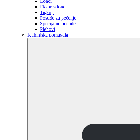
Lonci
Ekspres lonci
Tiganji
Posude za pečenje
Specijalne posude
Plehovi
Kuhinjska pomagala