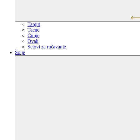
Tanjiri
Tacne
Činije
Ovali
Setovi za ručavanje
Šolje