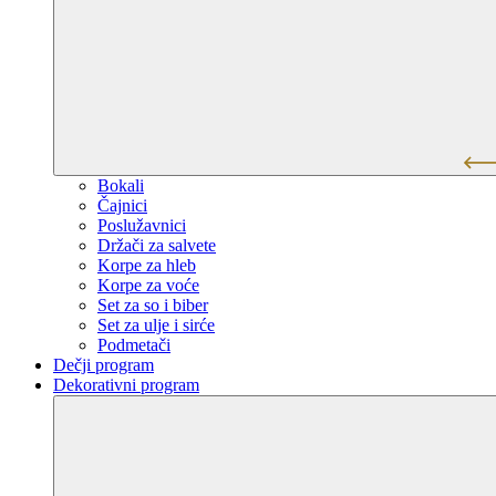
Bokali
Čajnici
Poslužavnici
Držači za salvete
Korpe za hleb
Korpe za voće
Set za so i biber
Set za ulje i sirće
Podmetači
Dečji program
Dekorativni program