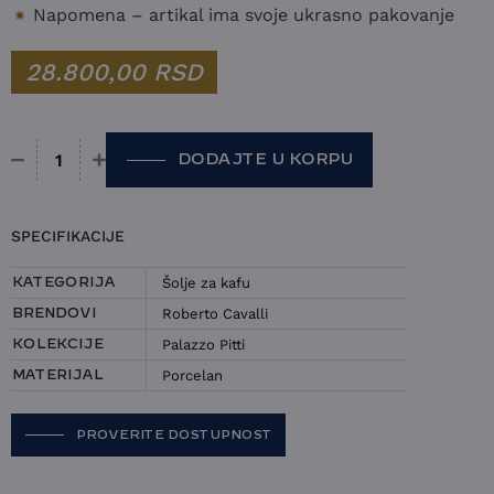
Napomena – artikal ima svoje ukrasno pakovanje
28.800,00
RSD
DODAJTE U KORPU
Set 2 šolje i tacne Roberto Cavalli - Palazzo Pitti količin
SPECIFIKACIJE
Šolje za kafu
KATEGORIJA
Roberto Cavalli
BRENDOVI
Palazzo Pitti
KOLEKCIJE
Porcelan
MATERIJAL
PROVERITE DOSTUPNOST