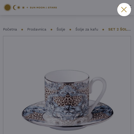
Početna
Prodavnica
Šolje
Šolje za kafu
SET 2 ŠOLJE I TACNE ROBERTO CAVALLI – PALAZZO PITTI