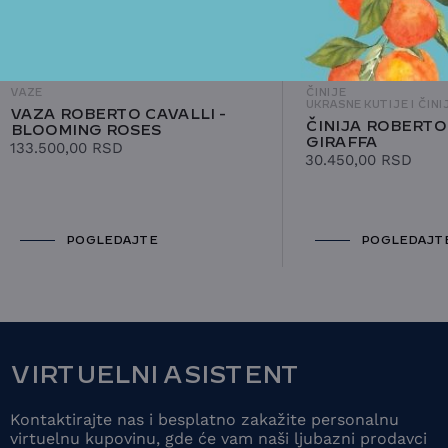
VAZE
ČINIJE
UKRASNE KUTIJE I ČINI
VAZA ROBERTO CAVALLI -
ČINIJA ROBERTO 
BLOOMING ROSES
GIRAFFA
133.500,00
RSD
30.450,00
RSD
POGLEDAJTE
POGLEDAJT
VIRTUELNI ASISTENT
Kontaktirajte nas i besplatno zakažite personalnu
virtuelnu kupovinu, gde će vam naši ljubazni prodavci