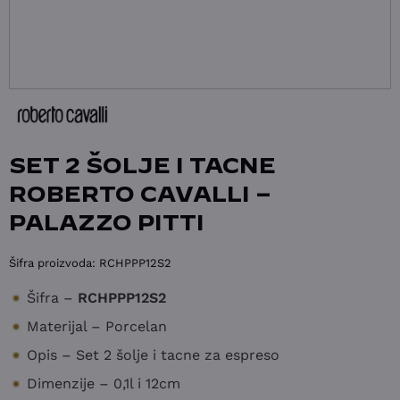
SET 2 ŠOLJE I TACNE
ROBERTO CAVALLI –
PALAZZO PITTI
Šifra proizvoda:
RCHPPP12S2
Šifra –
RCHPPP12S2
Materijal – Porcelan
Opis – Set 2 šolje i tacne za espreso
Dimenzije – 0,1l i 12cm