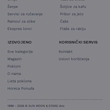
Šerpe
Šoljice za kafu
Servisi za ručavanje
Pribor za jelo
Ramovi za slike
Čaše
Ekspres lonci
Flaše za rakiju
IZDVOJENO
KORISNIČKI SERVIS
Sve kategorije
Kontakt
Magazin
Uslovi korišćenja
Pokloni
O nama
Lista poklona
Horeca Ponuda
1998 - 2026 © SUN MOON & STARS doo