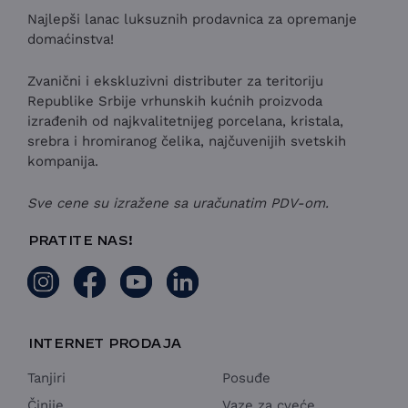
Najlepši lanac luksuznih prodavnica za opremanje
domaćinstva!
Zvanični i ekskluzivni distributer za teritoriju
Republike Srbije vrhunskih kućnih proizvoda
izrađenih od najkvalitetnijeg porcelana, kristala,
srebra i hromiranog čelika, najčuvenijih svetskih
kompanija.
Sve cene su izražene sa uračunatim PDV-om.
PRATITE NAS!
INTERNET PRODAJA
Tanjiri
Posuđe
Činije
Vaze za cveće