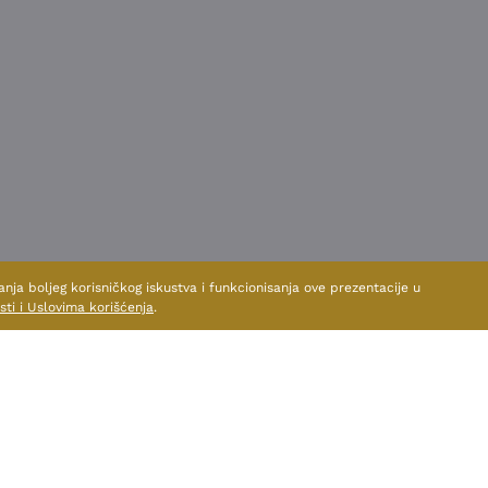
anja boljeg korisničkog iskustva i funkcionisanja ove prezentacije u
sti i Uslovima korišćenja
.
TE I DRUGE PROIZVODE OV