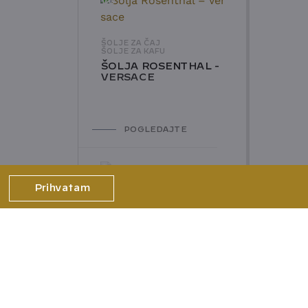
NOVO
ŠOLJE ZA ČAJ
ŠOLJE ZA KAFU
ŠOLJA ROSENTHAL -
VERSACE
POGLEDAJTE
Prihvatam
ŠOLJE ZA ČAJ
ŠOLJE ZA KAFU
SET 2 ŠOLJE I TACNE
VILLEROY&BOCH -
AVARUA
OG BRENDA
16.600,00
RSD