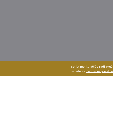
Koristimo kolačiće radi pruž
skladu sa
Politikom privatno
POGLEDAJ