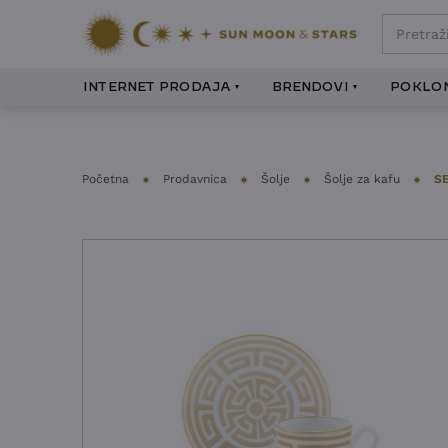
INTERNET PRODAJA
BRENDOVI
POKLON
Početna
Prodavnica
Šolje
Šolje za kafu
SE