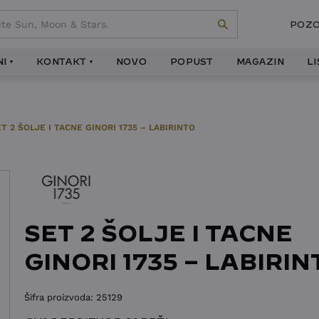
POZO
I
KONTAKT
NOVO
POPUST
MAGAZIN
L
T 2 ŠOLJE I TACNE GINORI 1735 – LABIRINTO
SET 2 ŠOLJE I TACNE
GINORI 1735 – LABIRIN
Šifra proizvoda:
25129