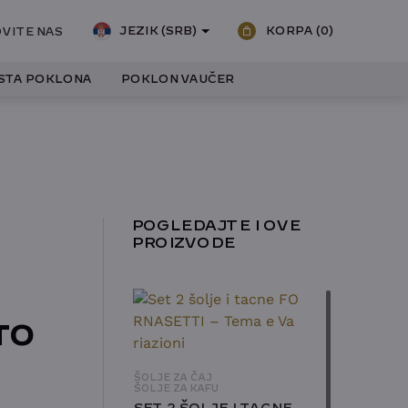
JEZIK (SRB)
KORPA
(0)
VITE NAS
ISTA POKLONA
POKLON VAUČER
POGLEDAJTE I OVE
PROIZVODE
TO
ŠOLJE ZA ČAJ
ŠOLJE ZA KAFU