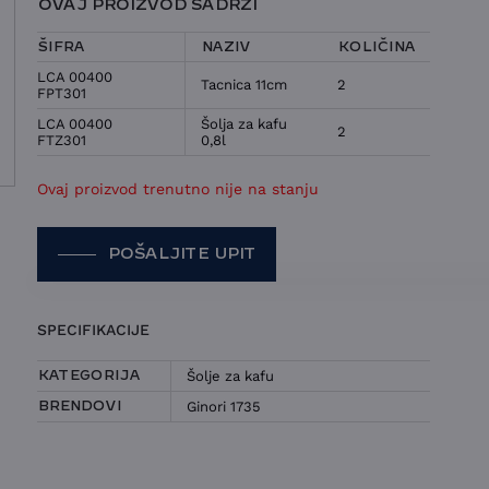
OVAJ PROIZVOD SADRŽI
ŠIFRA
NAZIV
KOLIČINA
LCA 00400
Tacnica 11cm
2
FPT301
LCA 00400
Šolja za kafu
2
FTZ301
0,8l
Ovaj proizvod trenutno nije na stanju
POŠALJITE UPIT
POŠALJITE UPIT ZA SET 2 ŠOLJE I
SPECIFIKACIJE
TACNE GINORI 1735 – LABIRINTO
Šolje za kafu
KATEGORIJA
IME I PREZIME
Ginori 1735
BRENDOVI
KONTAKT E-POŠTA