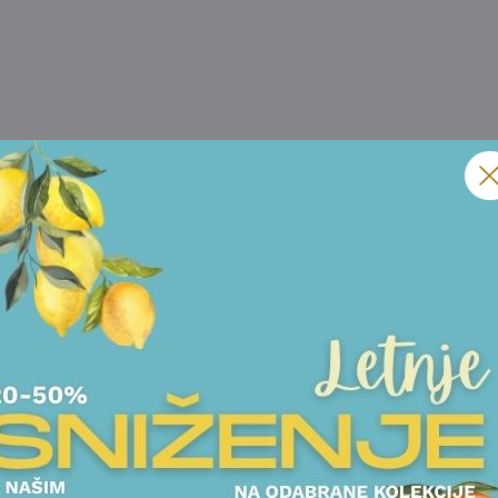
KONTAKT TELEFON
IZABERITE TEMU:
UPIT ZA DOSTUPNOST
UPIT ZA CENU
Prihvatam
Uslove korišćenja i Politiku privatnosti
*
POŠALJITE UPIT