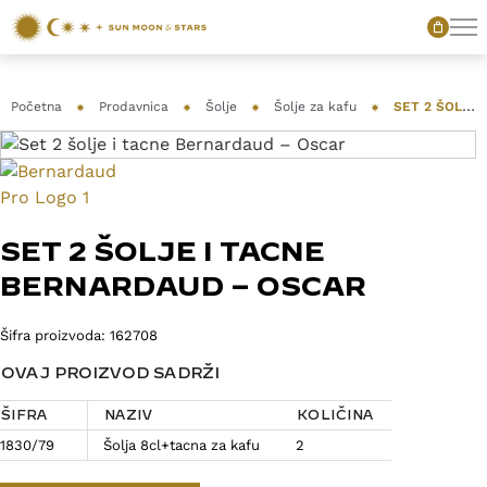
Početna
Prodavnica
Šolje
Šolje za kafu
SET 2 ŠOLJE I TACNE BERNARDAUD – OSCAR
SET 2 ŠOLJE I TACNE
BERNARDAUD – OSCAR
Šifra proizvoda:
162708
OVAJ PROIZVOD SADRŽI
ŠIFRA
NAZIV
KOLIČINA
1830/79
Šolja 8cl+tacna za kafu
2