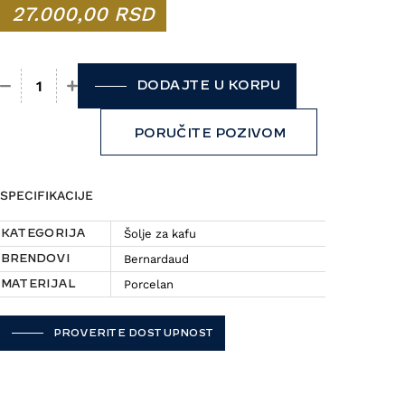
27.000,00
RSD
DODAJTE U KORPU
Set 2 šolje i tacne BERNARDAUD - Oscar količina
PORUČITE POZIVOM
SPECIFIKACIJE
Šolje za kafu
KATEGORIJA
Bernardaud
BRENDOVI
Porcelan
MATERIJAL
PROVERITE DOSTUPNOST