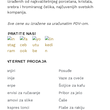
izrađenih od najkvalitetnijeg porcelana, kristala,
srebra i hromiranog čelika, najčuvenijih svetskih
kompanija.
Sve cene su izražene sa uračunatim PDV-om.
PRATITE NAS!
INTERNET PRODAJA
Tanjiri
Posuđe
Činije
Vaze za cveće
Šerpe
Šoljice za kafu
Servisi za ručavanje
Pribor za jelo
Ramovi za slike
Čaše
Ekspres lonci
Flaše za rakiju