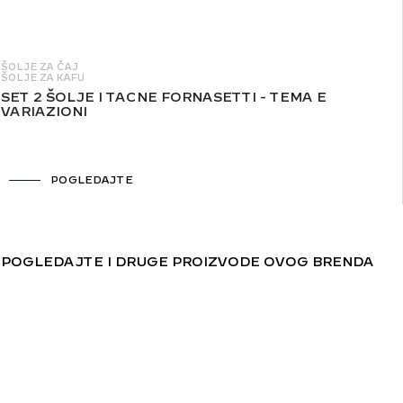
ŠOLJE ZA ČAJ
ŠOLJE ZA KAFU
SET 2 ŠOLJE I TACNE FORNASETTI - TEMA E
VARIAZIONI
POGLEDAJTE
POGLEDAJTE I DRUGE PROIZVODE OVOG BRENDA