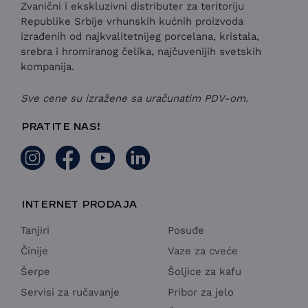
Zvanični i ekskluzivni distributer za teritoriju
Republike Srbije vrhunskih kućnih proizvoda
izrađenih od najkvalitetnijeg porcelana, kristala,
srebra i hromiranog čelika, najčuvenijih svetskih
kompanija.
Sve cene su izražene sa uračunatim PDV-om.
PRATITE NAS!
INTERNET PRODAJA
Tanjiri
Posuđe
Činije
Vaze za cveće
Šerpe
Šoljice za kafu
Servisi za ručavanje
Pribor za jelo