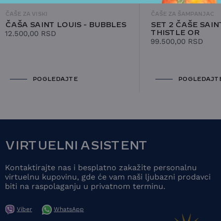
ČAŠE ZA VISKI
ČAŠE ZA ŠAMPANJAC
ČAŠA SAINT LOUIS - BUBBLES
SET 2 ČAŠE SAINT
12.500,00
RSD
THISTLE OR
99.500,00
RSD
POGLEDAJTE
POGLEDAJT
VIRTUELNI ASISTENT
Kontaktirajte nas i besplatno zakažite personalnu
virtuelnu kupovinu, gde će vam naši ljubazni prodavci
biti na raspolaganju u privatnom terminu.
Viber
WhatsApp