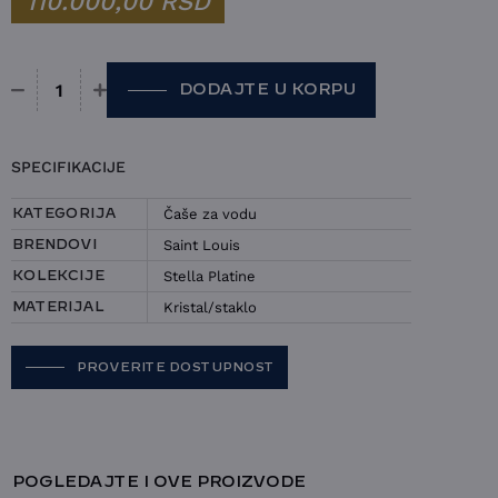
110.000,00
RSD
DODAJTE U KORPU
Set 2 čaše Saint Louis - Stella Platine količina
SPECIFIKACIJE
Čaše za vodu
KATEGORIJA
Saint Louis
BRENDOVI
Stella Platine
KOLEKCIJE
Kristal/staklo
MATERIJAL
PROVERITE DOSTUPNOST
POGLEDAJTE I OVE PROIZVODE