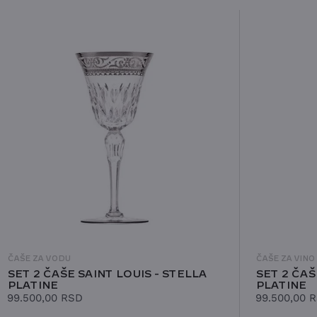
ČAŠE ZA VODU
ČAŠE ZA VINO
SET 2 ČAŠE SAINT LOUIS - STELLA
SET 2 ČAŠ
PLATINE
PLATINE
99.500,00
RSD
99.500,00
R