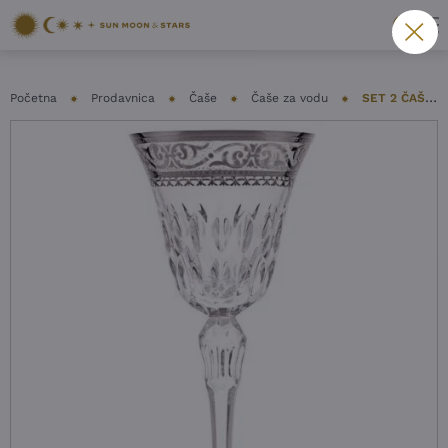
Početna
Prodavnica
Čaše
Čaše za vodu
SET 2 ČAŠE SAINT LOUIS – STELLA PLATINE