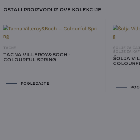
OSTALI PROIZVODI IZ OVE KOLEKCIJE
TACNE
ŠOLJE ZA ČA
ŠOLJE ZA KAF
TACNA VILLEROY&BOCH -
ŠOLJA VI
COLOURFUL SPRING
COLOURFU
POGLEDAJTE
POG