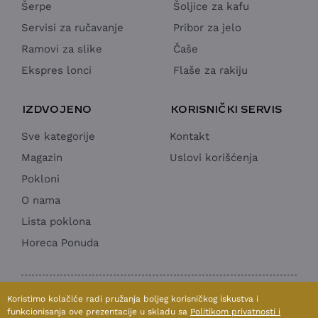
Šerpe
Šoljice za kafu
Servisi za ručavanje
Pribor za jelo
Ramovi za slike
Čaše
Ekspres lonci
Flaše za rakiju
IZDVOJENO
KORISNIČKI SERVIS
Sve kategorije
Kontakt
Magazin
Uslovi korišćenja
Pokloni
O nama
Lista poklona
Horeca Ponuda
1998 - 2026 © SUN MOON & STARS doo
Koristimo kolačiće radi pružanja boljeg korisničkog iskustva i
Izrada internet prodavnice:
Avokado.rs
funkcionisanja ove prezentacije u skladu sa
Politikom privatnosti i