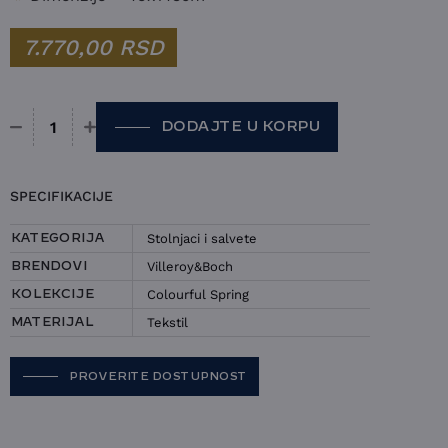
7.770,00
RSD
DODAJTE U KORPU
Stolnjak Villeroy&Boch - Colourful Spring količina
SPECIFIKACIJE
Stolnjaci i salvete
KATEGORIJA
Villeroy&Boch
BRENDOVI
Colourful Spring
KOLEKCIJE
Tekstil
MATERIJAL
PROVERITE DOSTUPNOST