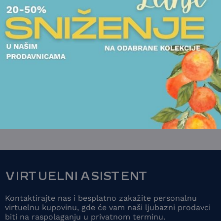
TANJIRI
ČINIJE
TANJIRI
SET 6 TANJIRA
SET 6 TANJIRA
VILLEROY&BOCH -
VILLEROY&BOCH 
MANUFACTURE ICE
MANUFACTURE I
17.850,00
RSD
19.350,00
RSD
POGLEDAJTE
POGLEDAJT
VIRTUELNI ASISTENT
Kontaktirajte nas i besplatno zakažite personalnu
virtuelnu kupovinu, gde će vam naši ljubazni prodavci
biti na raspolaganju u privatnom terminu.