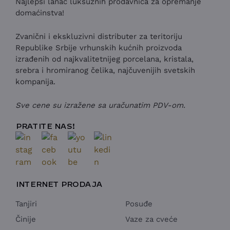
Najlepši lanac luksuznih prodavnica za opremanje
domaćinstva!
Zvanični i ekskluzivni distributer za teritoriju
Republike Srbije vrhunskih kućnih proizvoda
izrađenih od najkvalitetnijeg porcelana, kristala,
srebra i hromiranog čelika, najčuvenijih svetskih
kompanija.
Sve cene su izražene sa uračunatim PDV-om.
PRATITE NAS!
INTERNET PRODAJA
Tanjiri
Posuđe
Činije
Vaze za cveće