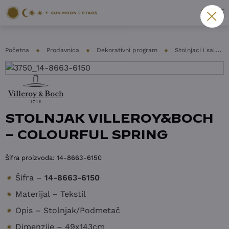
Početna
Prodavnica
Dekorativni program
Stolnjaci i salvete
STOLNJAK VILLEROY&BOCH
– COLOURFUL SPRING
Šifra proizvoda:
14-8663-6150
Šifra –
14-8663-6150
Materijal – Tekstil
Opis – Stolnjak/Podmetač
Dimenzije – 49x143cm