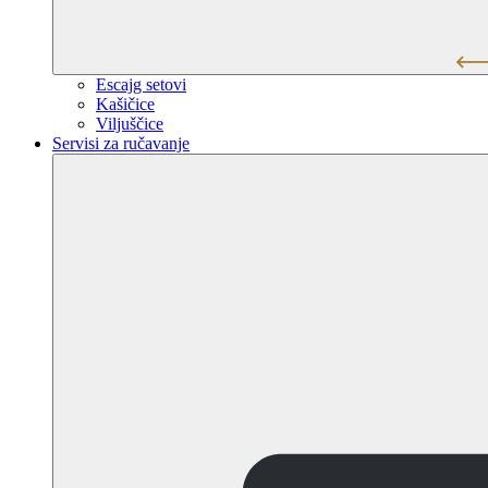
Escajg setovi
Kašičice
Viljuščice
Servisi za ručavanje