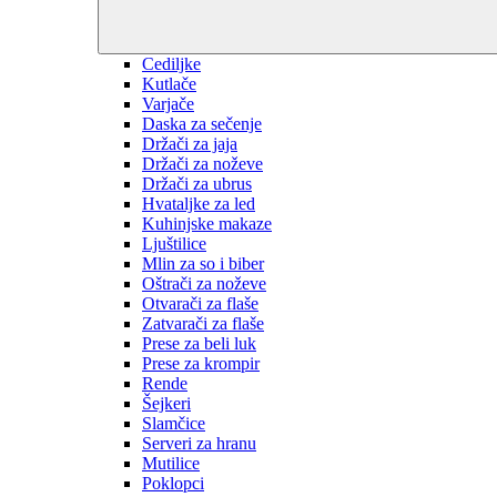
Cediljke
Kutlače
Varjače
Daska za sečenje
Držači za jaja
Držači za noževe
Držači za ubrus
Hvataljke za led
Kuhinjske makaze
Ljuštilice
Mlin za so i biber
Oštrači za noževe
Otvarači za flaše
Zatvarači za flaše
Prese za beli luk
Prese za krompir
Rende
Šejkeri
Slamčice
Serveri za hranu
Mutilice
Poklopci