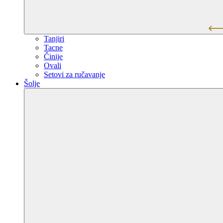
Tanjiri
Tacne
Činije
Ovali
Setovi za ručavanje
Šolje