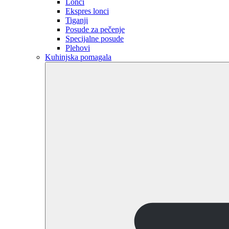
Lonci
Ekspres lonci
Tiganji
Posude za pečenje
Specijalne posude
Plehovi
Kuhinjska pomagala