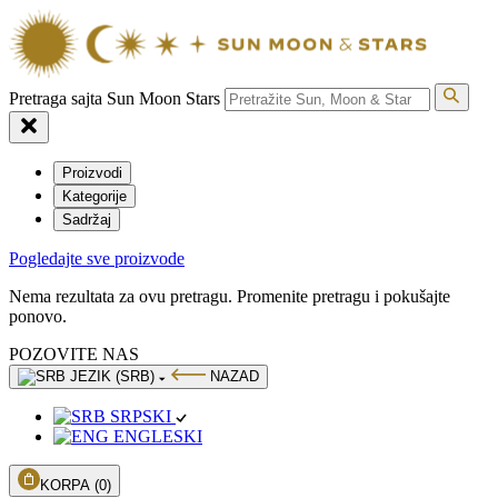
Pretraga sajta Sun Moon Stars
Proizvodi
Kategorije
Sadržaj
Pogledajte sve proizvode
Nema rezultata za ovu pretragu. Promenite pretragu i pokušajte
ponovo.
POZOVITE NAS
JEZIK (SRB)
NAZAD
SRPSKI
ENGLESKI
KORPA
(0)