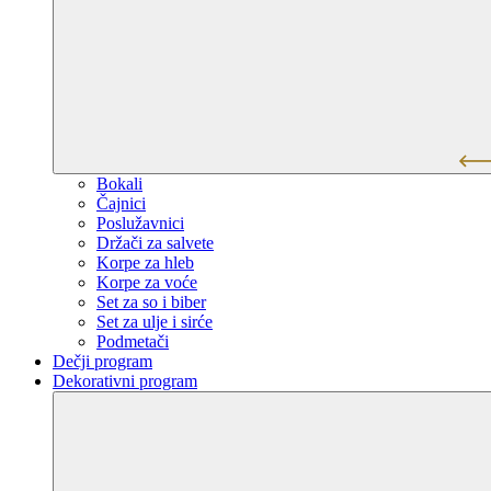
Bokali
Čajnici
Poslužavnici
Držači za salvete
Korpe za hleb
Korpe za voće
Set za so i biber
Set za ulje i sirće
Podmetači
Dečji program
Dekorativni program