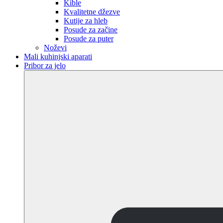
Kible
Kvalitetne džezve
Kutije za hleb
Posude za začine
Posude za puter
Noževi
Mali kuhinjski aparati
Pribor za jelo