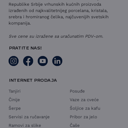
Republike Srbije vrhunskih kućnih proizvoda
izrađenih od najkvalitetnijeg porcelana, kristala,
srebra i hromiranog čelika, najčuvenijih svetskih
kompanija.
Sve cene su izražene sa uračunatim PDV-om.
PRATITE NAS!
INTERNET PRODAJA
Tanjiri
Posuđe
Činije
Vaze za cveće
Šerpe
Šoljice za kafu
Servisi za ručavanje
Pribor za jelo
Ramovi za slike
Čaše