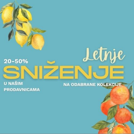
POGLEDAJTE I DRUGE PROIZVODE OVOG BRENDA
ČAŠE ZA KOKTELE
ČAJNICI
ŠOLJE ZA ČAJ
ČAŠA PADERNO - LIVING
SET ZA ČAJ PAD
1.813,00
RSD
LIVING
10.988,00
RSD