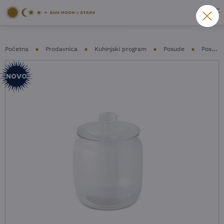
Početna
Prodavnica
Kuhinjski program
Posude
Posude za čuvanje hrane
NOVO