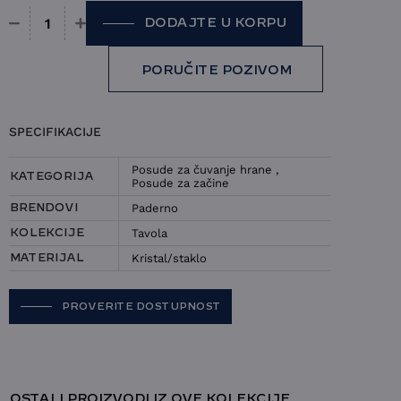
DODAJTE U KORPU
Posuda sa poklopcem Paderno - Tavola količina
PORUČITE POZIVOM
SPECIFIKACIJE
Posude za čuvanje hrane
,
KATEGORIJA
Posude za začine
Paderno
BRENDOVI
Tavola
KOLEKCIJE
Kristal/staklo
MATERIJAL
PROVERITE DOSTUPNOST
OSTALI PROIZVODI IZ OVE KOLEKCIJE