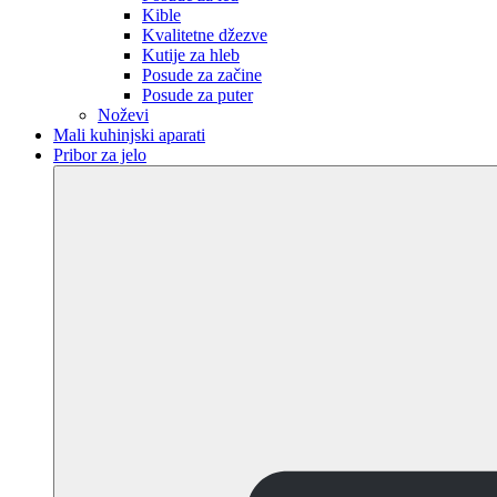
Kible
Kvalitetne džezve
Kutije za hleb
Posude za začine
Posude za puter
Noževi
Mali kuhinjski aparati
Pribor za jelo