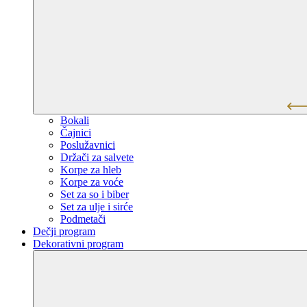
Bokali
Čajnici
Poslužavnici
Držači za salvete
Korpe za hleb
Korpe za voće
Set za so i biber
Set za ulje i sirće
Podmetači
Dečji program
Dekorativni program