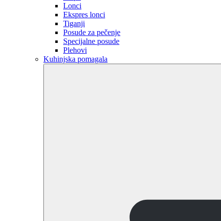
Lonci
Ekspres lonci
Tiganji
Posude za pečenje
Specijalne posude
Plehovi
Kuhinjska pomagala