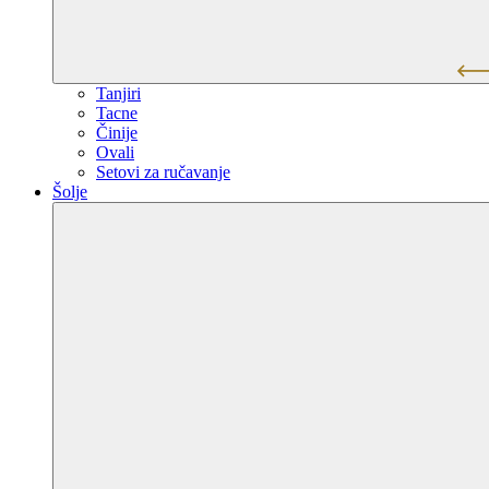
Tanjiri
Tacne
Činije
Ovali
Setovi za ručavanje
Šolje