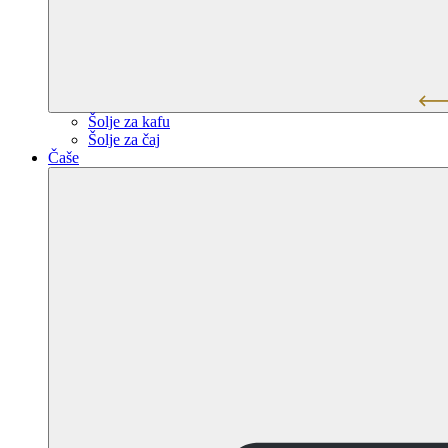
Šolje za kafu
Šolje za čaj
Čaše