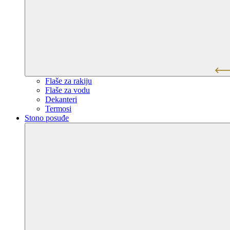
Flaše za rakiju
Flaše za vodu
Dekanteri
Termosi
Stono posuđe