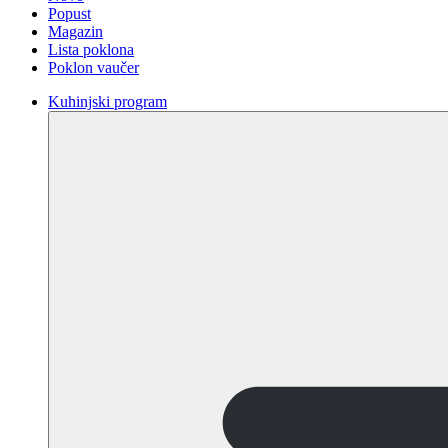
Popust
Magazin
Lista poklona
Poklon vaučer
Kuhinjski program