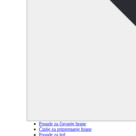
Posude za čuvanje hrane
Činije za pripremanje hrane
Posude za led