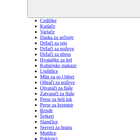
Cediljke
Kutlače
Varjače
Daska za sečenje
Držači za jaja
Držači za noževe
Držači za ubrus
Hvataljke za led
Kuhinjske makaze
Ljuštilice
Mlin za so i biber
Oštrači za noževe
Otvarači za flaše
Zatvarači za flaše
Prese za beli luk
Prese za krompir
Rende
Šejkeri
Slamčice
Serveri za hranu
Mutilice
Poklopci