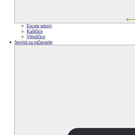
Escajg setovi
Kašičice
Viljuščice
Servisi za ručavanje