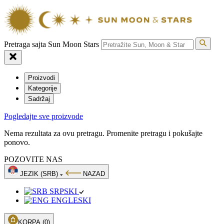
Pretraga sajta Sun Moon Stars
Proizvodi
Kategorije
Sadržaj
Pogledajte sve proizvode
Nema rezultata za ovu pretragu. Promenite pretragu i pokušajte
ponovo.
POZOVITE NAS
JEZIK (SRB)
NAZAD
SRPSKI
ENGLESKI
KORPA
(0)