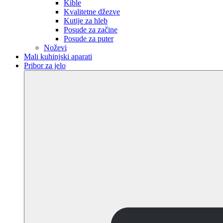
Kible
Kvalitetne džezve
Kutije za hleb
Posude za začine
Posude za puter
Noževi
Mali kuhinjski aparati
Pribor za jelo