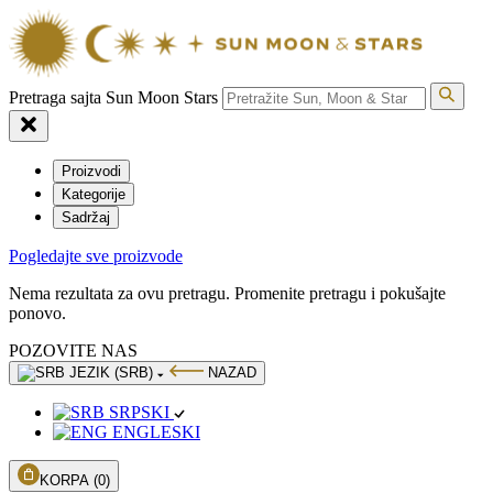
Pretraga sajta Sun Moon Stars
Proizvodi
Kategorije
Sadržaj
Pogledajte sve proizvode
Nema rezultata za ovu pretragu. Promenite pretragu i pokušajte
ponovo.
POZOVITE NAS
JEZIK (SRB)
NAZAD
SRPSKI
ENGLESKI
KORPA
(0)