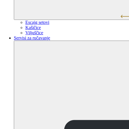
Escajg setovi
Kašičice
Viljuščice
Servisi za ručavanje