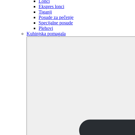
Lonci
Ekspres lonci
Tiganji
Posude za pečenje
Specijalne posude
Plehovi
Kuhinjska pomagala