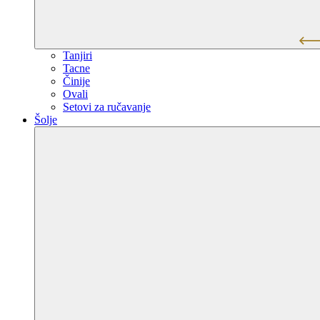
Tanjiri
Tacne
Činije
Ovali
Setovi za ručavanje
Šolje