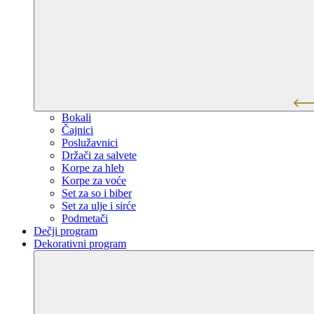
Bokali
Čajnici
Poslužavnici
Držači za salvete
Korpe za hleb
Korpe za voće
Set za so i biber
Set za ulje i sirće
Podmetači
Dečji program
Dekorativni program