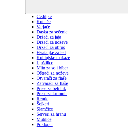
Cediljke
Kutlače
Varjače
Daska za sečenje
Držači za jaja
Držači za noževe
Držači za ubrus
Hvataljke za led
Kuhinjske makaze
Ljuštilice
Mlin za so i biber
Oštrači za noževe
Otvarači za flaše
Zatvarači za flaše
Prese za beli luk
Prese za krompir
Rende
Šejkeri
Slamčice
Serveri za hranu
Mutilice
Poklopci