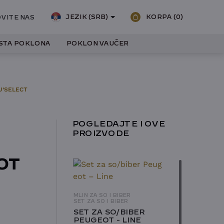
JEZIK (SRB)
KORPA
(0)
VITE NAS
ISTA POKLONA
POKLON VAUČER
U’SELECT
POGLEDAJTE I OVE
PROIZVODE
OT
MLIN ZA SO I BIBER
SET ZA SO I BIBER
SET ZA SO/BIBER
PEUGEOT - LINE