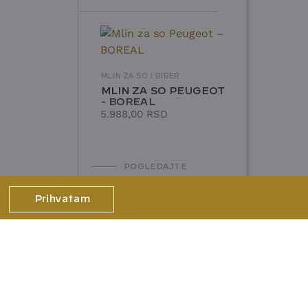
MLIN ZA SO I BIBER
MLIN ZA SO PEUGEOT
- BOREAL
5.988,00
RSD
POGLEDAJTE
Prihvatam
NOVO
MLIN ZA SO I BIBER
MLIN ZA BIBER
PEUGEOT - BISTRO
OG BRENDA
3.988,00
RSD