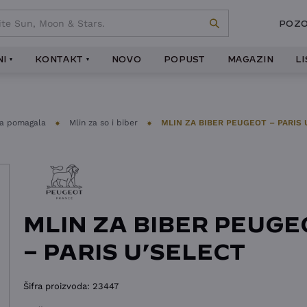
POZO
I
KONTAKT
NOVO
POPUST
MAGAZIN
L
ka pomagala
Mlin za so i biber
MLIN ZA BIBER PEUGEOT – PARIS 
MLIN ZA BIBER PEUGE
– PARIS U’SELECT
Šifra proizvoda:
23447