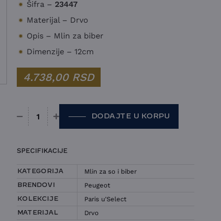
Šifra –
23447
Materijal – Drvo
Opis – Mlin za biber
Dimenzije – 12cm
4.738,00
RSD
DODAJTE U KORPU
Mlin za biber Peugeot - Paris u'Select količina
SPECIFIKACIJE
Mlin za so i biber
KATEGORIJA
Peugeot
BRENDOVI
Paris u'Select
KOLEKCIJE
Drvo
MATERIJAL