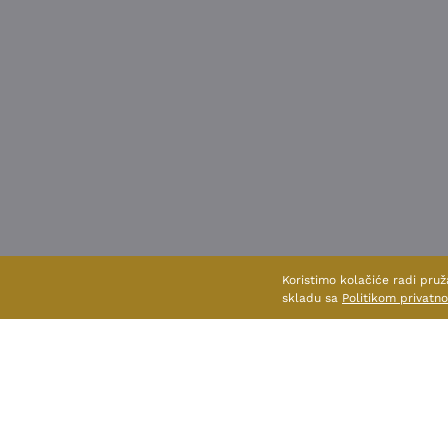
Koristimo kolačiće radi pruž
skladu sa
Politikom privatno
POGLEDAJ