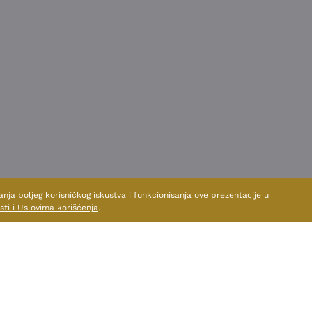
anja boljeg korisničkog iskustva i funkcionisanja ove prezentacije u
sti i Uslovima korišćenja
.
TE I DRUGE PROIZVODE OV