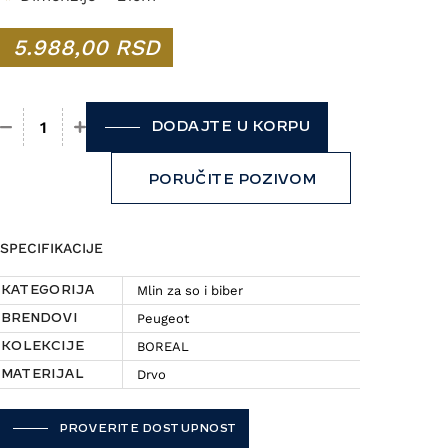
5.988,00
RSD
DODAJTE U KORPU
Mlin za biber Peugeot - Boreal količina
PORUČITE POZIVOM
SPECIFIKACIJE
Mlin za so i biber
KATEGORIJA
Peugeot
BRENDOVI
BOREAL
KOLEKCIJE
Drvo
MATERIJAL
PROVERITE DOSTUPNOST