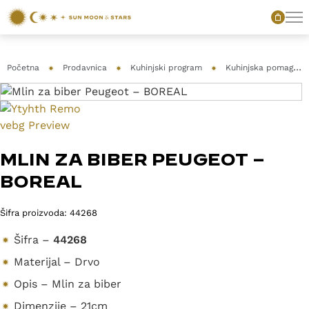
Početna
Prodavnica
Kuhinjski program
Kuhinjska pomagala
MLIN ZA BIBER PEUGEOT –
BOREAL
Šifra proizvoda:
44268
Šifra –
44268
Materijal – Drvo
Opis – Mlin za biber
Dimenzije – 21cm