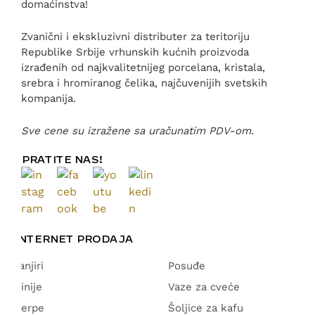
domaćinstva!
Zvanični i ekskluzivni distributer za teritoriju
Republike Srbije vrhunskih kućnih proizvoda
izrađenih od najkvalitetnijeg porcelana, kristala,
srebra i hromiranog čelika, najčuvenijih svetskih
kompanija.
Sve cene su izražene sa uračunatim PDV-om.
PRATITE NAS!
INTERNET PRODAJA
Tanjiri
Posuđe
Činije
Vaze za cveće
Šerpe
Šoljice za kafu