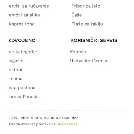
Servisi za ručavanje
Pribor za jelo
Ramovi za slike
Čaše
Ekspres lonci
Flaše za rakiju
IZDVOJENO
KORISNIČKI SERVIS
Sve kategorije
Kontakt
Magazin
Uslovi korišćenja
Pokloni
O nama
Lista poklona
Horeca Ponuda
1998 - 2026 © SUN MOON & STARS doo
Izrada internet prodavnice:
Avokado.rs