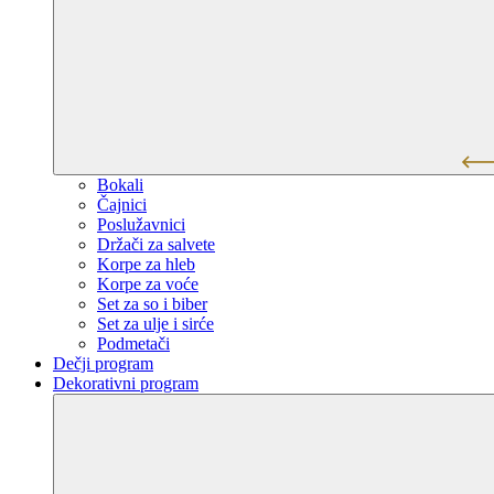
Bokali
Čajnici
Poslužavnici
Držači za salvete
Korpe za hleb
Korpe za voće
Set za so i biber
Set za ulje i sirće
Podmetači
Dečji program
Dekorativni program