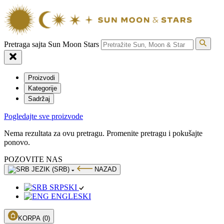
Pretraga sajta Sun Moon Stars
Proizvodi
Kategorije
Sadržaj
Pogledajte sve proizvode
Nema rezultata za ovu pretragu. Promenite pretragu i pokušajte
ponovo.
POZOVITE NAS
JEZIK (SRB)
NAZAD
SRPSKI
ENGLESKI
KORPA
(0)