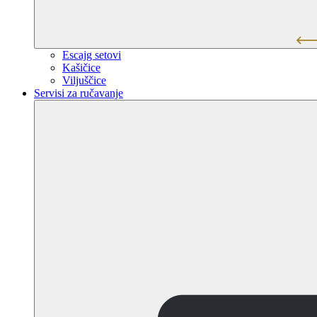
Escajg setovi
Kašičice
Viljuščice
Servisi za ručavanje