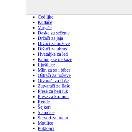
Cediljke
Kutlače
Varjače
Daska za sečenje
Držači za jaja
Držači za noževe
Držači za ubrus
Hvataljke za led
Kuhinjske makaze
Ljuštilice
Mlin za so i biber
Oštrači za noževe
Otvarači za flaše
Zatvarači za flaše
Prese za beli luk
Prese za krompir
Rende
Šejkeri
Slamčice
Serveri za hranu
Mutilice
Poklopci