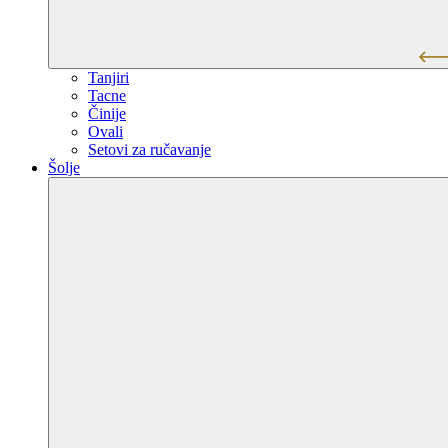
Tanjiri
Tacne
Činije
Ovali
Setovi za ručavanje
Šolje