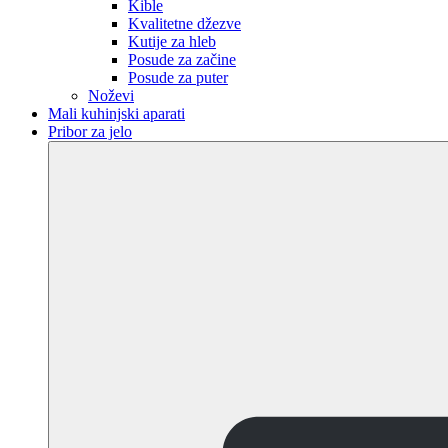
Kible
Kvalitetne džezve
Kutije za hleb
Posude za začine
Posude za puter
Noževi
Mali kuhinjski aparati
Pribor za jelo