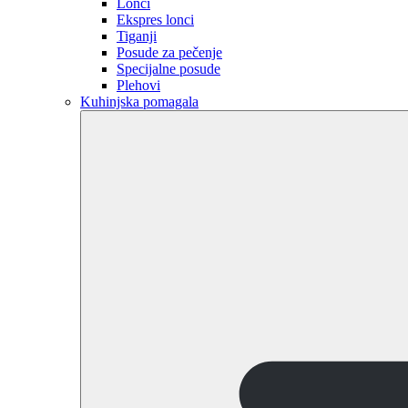
Lonci
Ekspres lonci
Tiganji
Posude za pečenje
Specijalne posude
Plehovi
Kuhinjska pomagala