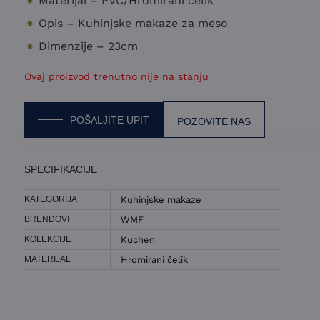
Materijal – PVC/Hromirani čelik
Opis – Kuhinjske makaze za meso
Dimenzije – 23cm
Ovaj proizvod trenutno nije na stanju
POŠALJITE UPIT
POZOVITE NAS
POŠALJITE UPIT ZA MAKAZE WMF – KUCH
SPECIFIKACIJE
IME I PREZIME
KATEGORIJA
Kuhinjske makaze
BRENDOVI
WMF
KONTAKT E-POŠTA
KOLEKCIJE
Kuchen
MATERIJAL
Hromirani čelik
KONTAKT TELEFON
IZABERITE TEMU:
UPIT ZA DOSTUPNOST
UPIT ZA CENU