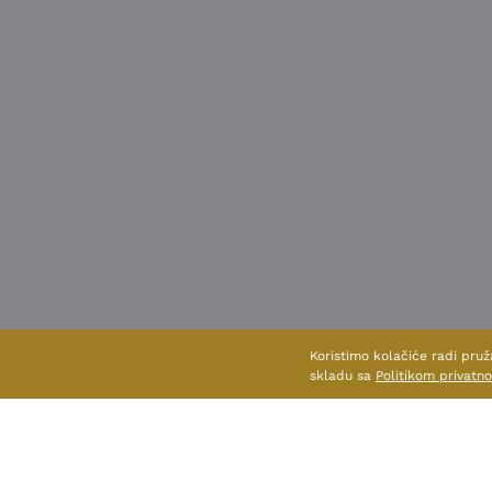
Koristimo kolačiće radi pruž
skladu sa
Politikom privatno
POGLED