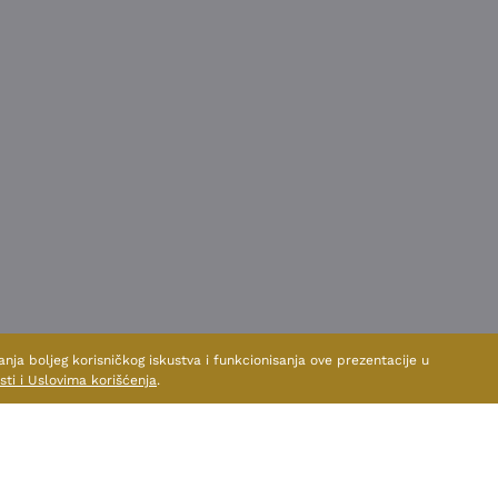
anja boljeg korisničkog iskustva i funkcionisanja ove prezentacije u
sti i Uslovima korišćenja
.
AJTE I DRUGE PROIZVODE OVOG