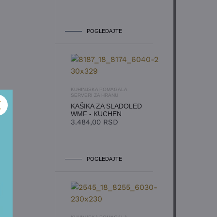
POGLEDAJTE
KUHINJSKA POMAGALA
SERVERI ZA HRANU
KAŠIKA ZA SLADOLED
WMF - KUCHEN
3.484,00
RSD
POGLEDAJTE