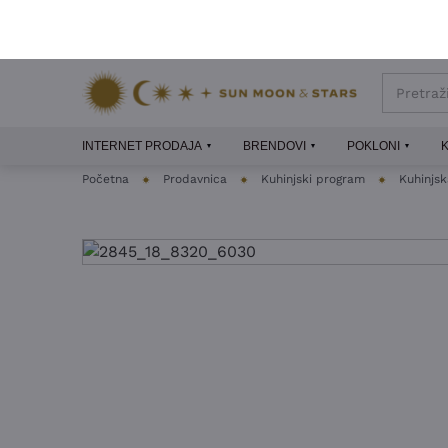
INTERNET PRODAJA
BRENDOVI
POKLONI
Početna
Prodavnica
Kuhinjski program
Kuhinjs