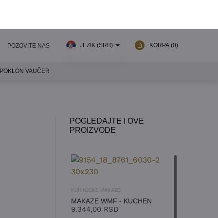
JEZIK (SRB)
KORPA
(0)
POZOVITE NAS
POKLON VAUČER
SRPSKI
ENGLESKI
POGLEDAJTE I OVE
PROIZVODE
KUHINJSKE MAKAZE
MAKAZE WMF - KUCHEN
9.344,00
RSD