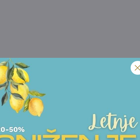
Prihvatam
Uslove korišćenja i Politiku privatnosti
*
POŠALJITE UPIT