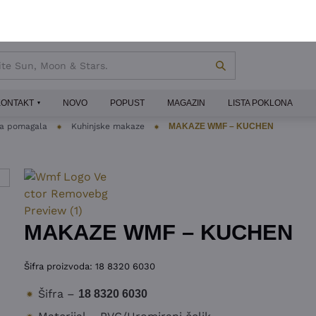
KONTAKT
NOVO
POPUST
MAGAZIN
LISTA POKLONA
ka pomagala
Kuhinjske makaze
MAKAZE WMF – KUCHEN
MAKAZE WMF – KUCHEN
Šifra proizvoda:
18 8320 6030
Šifra –
18 8320 6030