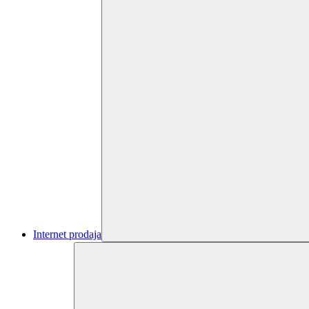
Internet prodaja