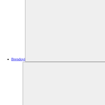
Brendovi