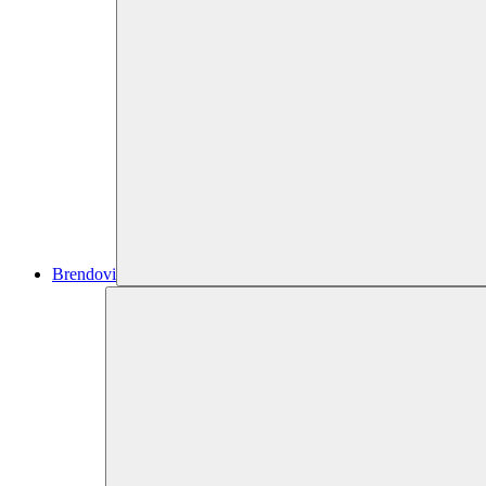
Brendovi