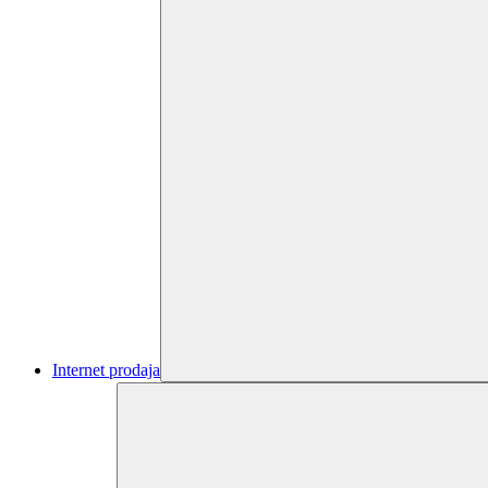
Internet prodaja