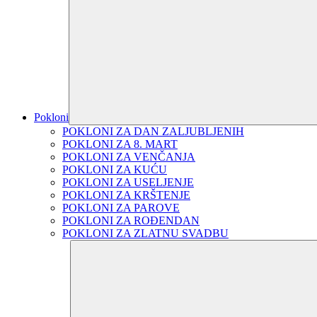
Pokloni
POKLONI ZA DAN ZALJUBLJENIH
POKLONI ZA 8. MART
POKLONI ZA VENČANJA
POKLONI ZA KUĆU
POKLONI ZA USELJENJE
POKLONI ZA KRŠTENJE
POKLONI ZA PAROVE
POKLONI ZA ROĐENDAN
POKLONI ZA ZLATNU SVADBU