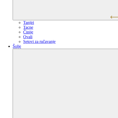
Tanjiri
Tacne
Činije
Ovali
Setovi za ručavanje
Šolje