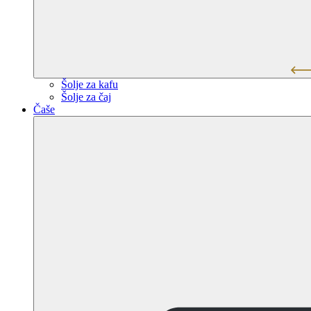
Šolje za kafu
Šolje za čaj
Čaše