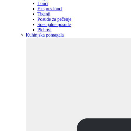
Lonci
Ekspres lonci
Tiganji
Posude za pečenje
Specijalne posude
Plehovi
Kuhinjska pomagala