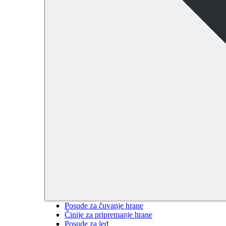
Posude za čuvanje hrane
Činije za pripremanje hrane
Posude za led