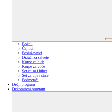
Bokali
Čajnici
Poslužavnici
Držači za salvete
Korpe za hleb
Korpe za voće
Set za so i biber
Set za ulje i sirće
Podmetači
Dečji program
Dekorativni program