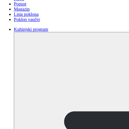
Popust
Magazin
Lista poklona
Poklon vaučer
Kuhinjski program