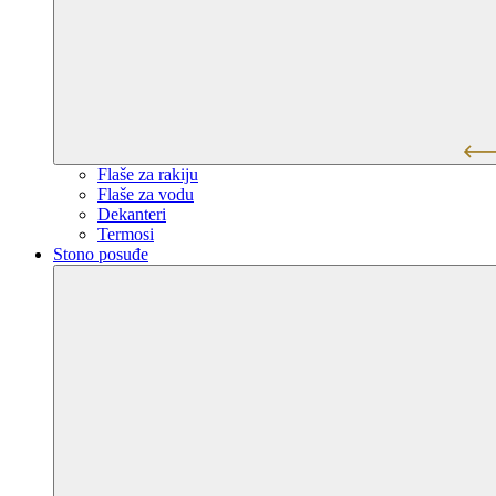
Flaše za rakiju
Flaše za vodu
Dekanteri
Termosi
Stono posuđe