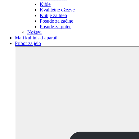
Kible
Kvalitetne džezve
Kutije za hleb
Posude za začine
Posude za puter
Noževi
Mali kuhinjski aparati
Pribor za jelo