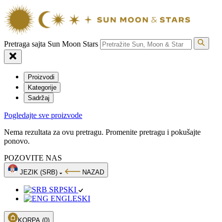
Pretraga sajta Sun Moon Stars
Proizvodi
Kategorije
Sadržaj
Pogledajte sve proizvode
Nema rezultata za ovu pretragu. Promenite pretragu i pokušajte
ponovo.
POZOVITE NAS
JEZIK (SRB)
NAZAD
SRPSKI
ENGLESKI
KORPA
(0)