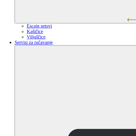
Escajg setovi
Kašičice
Viljuščice
Servisi za ručavanje