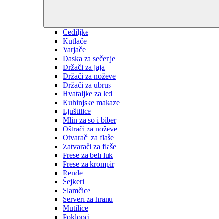
Cediljke
Kutlače
Varjače
Daska za sečenje
Držači za jaja
Držači za noževe
Držači za ubrus
Hvataljke za led
Kuhinjske makaze
Ljuštilice
Mlin za so i biber
Oštrači za noževe
Otvarači za flaše
Zatvarači za flaše
Prese za beli luk
Prese za krompir
Rende
Šejkeri
Slamčice
Serveri za hranu
Mutilice
Poklopci