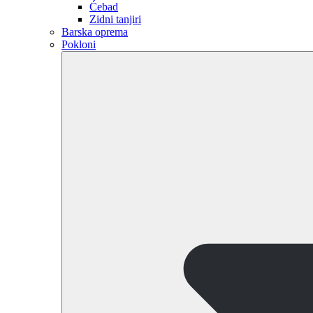
Ćebad
Zidni tanjiri
Barska oprema
Pokloni