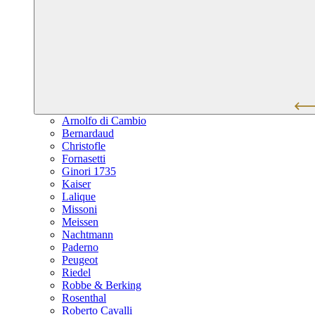
Arnolfo di Cambio
Bernardaud
Christofle
Fornasetti
Ginori 1735
Kaiser
Lalique
Missoni
Meissen
Nachtmann
Paderno
Peugeot
Riedel
Robbe & Berking
Rosenthal
Roberto Cavalli