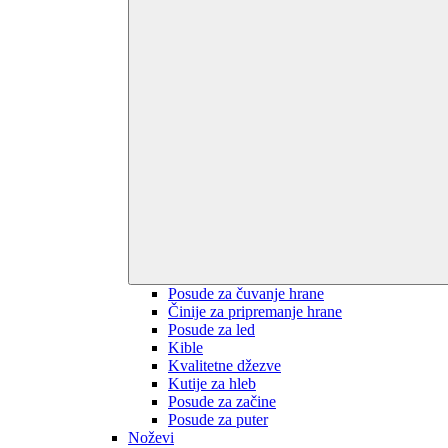
Posude za čuvanje hrane
Činije za pripremanje hrane
Posude za led
Kible
Kvalitetne džezve
Kutije za hleb
Posude za začine
Posude za puter
Noževi