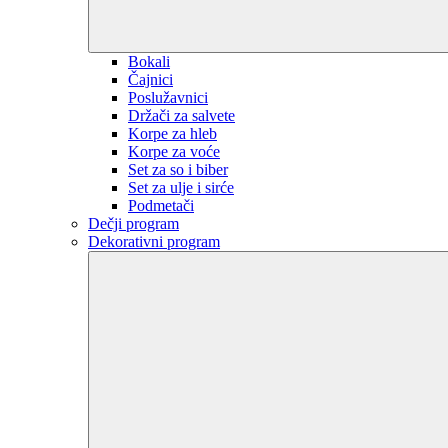
Bokali
Čajnici
Poslužavnici
Držači za salvete
Korpe za hleb
Korpe za voće
Set za so i biber
Set za ulje i sirće
Podmetači
Dečji program
Dekorativni program