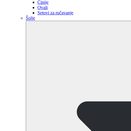
Činije
Ovali
Setovi za ručavanje
Šolje