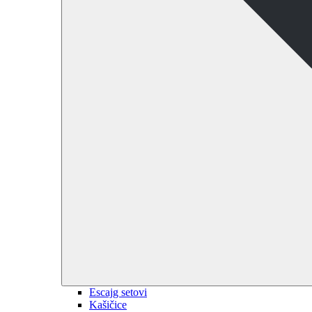
Escajg setovi
Kašičice