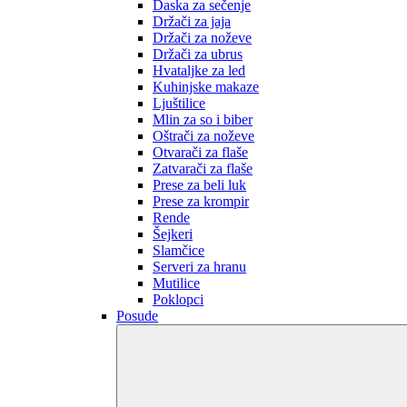
Daska za sečenje
Držači za jaja
Držači za noževe
Držači za ubrus
Hvataljke za led
Kuhinjske makaze
Ljuštilice
Mlin za so i biber
Oštrači za noževe
Otvarači za flaše
Zatvarači za flaše
Prese za beli luk
Prese za krompir
Rende
Šejkeri
Slamčice
Serveri za hranu
Mutilice
Poklopci
Posude