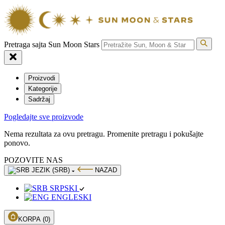
Pretraga sajta Sun Moon Stars
Proizvodi
Kategorije
Sadržaj
Pogledajte sve proizvode
Nema rezultata za ovu pretragu. Promenite pretragu i pokušajte
ponovo.
POZOVITE NAS
JEZIK (SRB)
NAZAD
SRPSKI
ENGLESKI
KORPA
(0)