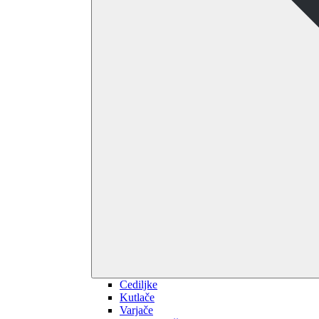
Cediljke
Kutlače
Varjače