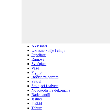
Aksesoari
Ukrasne kutije i činije
Pepeljare
Ramovi
Svećnjaci
Vaze
Figure
Bočice za parfem
Satovi
Stolnjaci i salvete
Novogodišnja dekoracija
Bademantili
Jastuci
Peškiri
Tabure