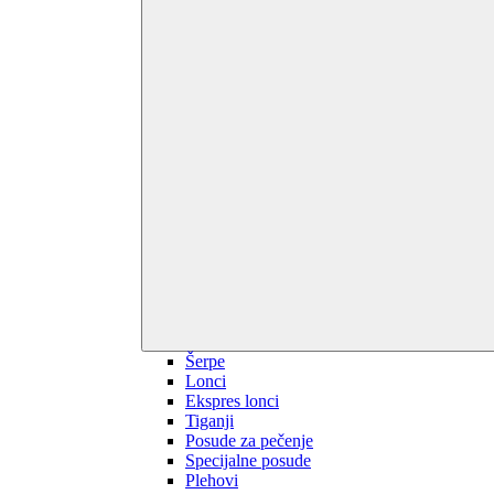
Šerpe
Lonci
Ekspres lonci
Tiganji
Posude za pečenje
Specijalne posude
Plehovi