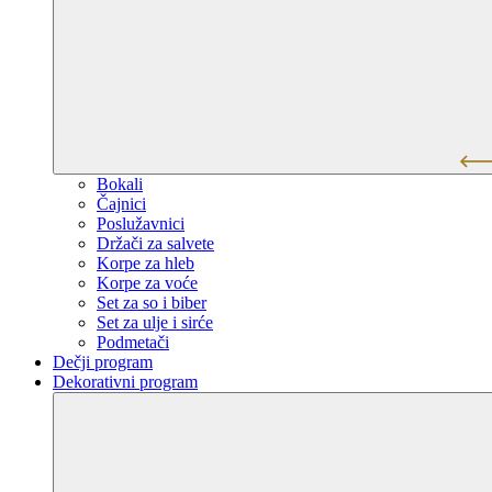
Bokali
Čajnici
Poslužavnici
Držači za salvete
Korpe za hleb
Korpe za voće
Set za so i biber
Set za ulje i sirće
Podmetači
Dečji program
Dekorativni program