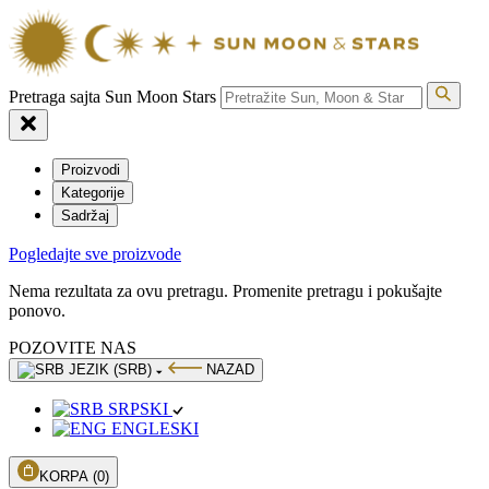
Pretraga sajta Sun Moon Stars
Proizvodi
Kategorije
Sadržaj
Pogledajte sve proizvode
Nema rezultata za ovu pretragu. Promenite pretragu i pokušajte
ponovo.
POZOVITE NAS
JEZIK (SRB)
NAZAD
SRPSKI
ENGLESKI
KORPA
(0)