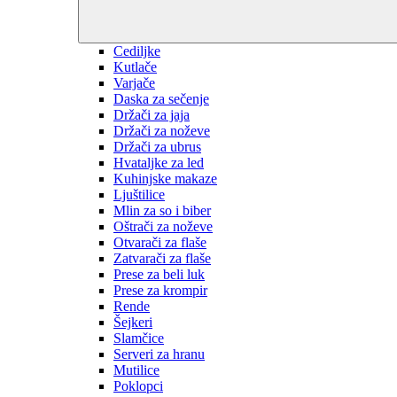
Cediljke
Kutlače
Varjače
Daska za sečenje
Držači za jaja
Držači za noževe
Držači za ubrus
Hvataljke za led
Kuhinjske makaze
Ljuštilice
Mlin za so i biber
Oštrači za noževe
Otvarači za flaše
Zatvarači za flaše
Prese za beli luk
Prese za krompir
Rende
Šejkeri
Slamčice
Serveri za hranu
Mutilice
Poklopci