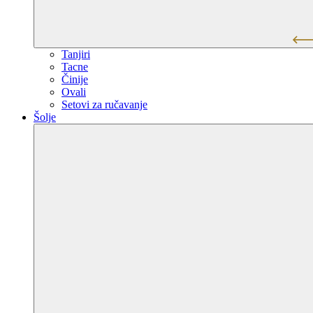
Tanjiri
Tacne
Činije
Ovali
Setovi za ručavanje
Šolje