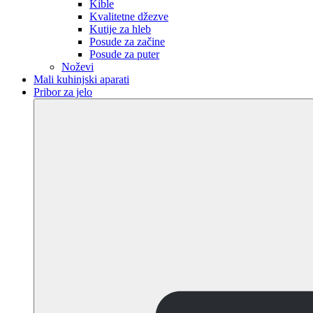
Kible
Kvalitetne džezve
Kutije za hleb
Posude za začine
Posude za puter
Noževi
Mali kuhinjski aparati
Pribor za jelo