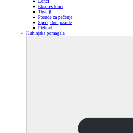
Lonci
Ekspres lonci
Tiganji
Posude za pečenje
Specijalne posude
Plehovi
Kuhinjska pomagala