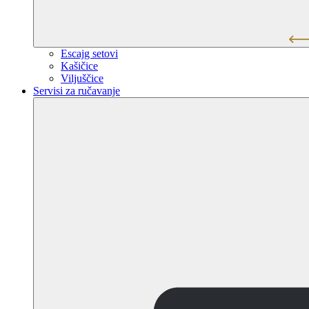
Escajg setovi
Kašičice
Viljuščice
Servisi za ručavanje