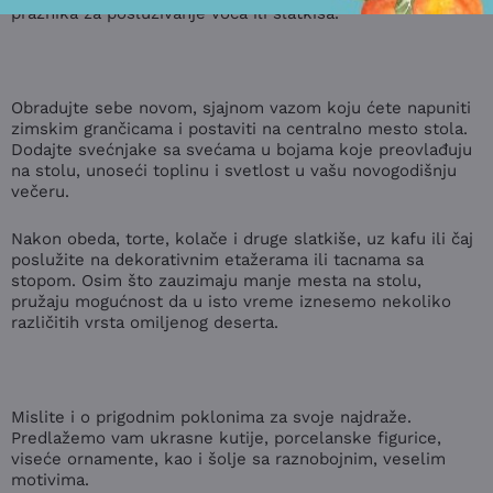
praznika za posluživanje voća ili slatkiša.
Obradujte sebe novom, sjajnom vazom koju ćete napuniti
zimskim grančicama i postaviti na centralno mesto stola.
Dodajte svećnjake sa svećama u bojama koje preovlađuju
na stolu, unoseći toplinu i svetlost u vašu novogodišnju
večeru.
Nakon obeda, torte, kolače i druge slatkiše, uz kafu ili čaj
poslužite na dekorativnim etažerama ili tacnama sa
stopom. Osim što zauzimaju manje mesta na stolu,
pružaju mogućnost da u isto vreme iznesemo nekoliko
različitih vrsta omiljenog deserta.
Mislite i o prigodnim poklonima za svoje najdraže.
Predlažemo vam ukrasne kutije, porcelanske figurice,
viseće ornamente, kao i šolje sa raznobojnim, veselim
motivima.