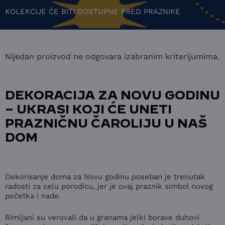
KOLEKCIJE ĆE BITI DOSTUPNE PRED PRAZNIKE
Nijedan proizvod ne odgovara izabranim kriterijumima.
DEKORACIJA ZA NOVU GODINU
– UKRASI KOJI ĆE UNETI
PRAZNIČNU ČAROLIJU U NAŠ
DOM
Dekorisanje doma za Novu godinu poseban je trenutak
radosti za celu porodicu, jer je ovaj praznik simbol novog
početka i nade.
Rimljani su verovali da u granama jelki borave duhovi