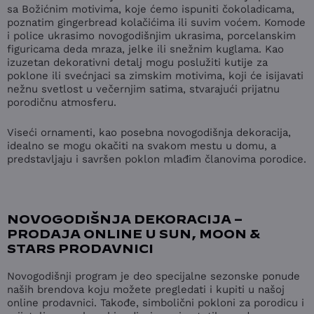
sa Božićnim motivima, koje ćemo ispuniti čokoladicama,
poznatim gingerbread kolačićima ili suvim voćem. Komode
i police ukrasimo novogodišnjim ukrasima, porcelanskim
figuricama deda mraza, jelke ili snežnim kuglama. Kao
izuzetan dekorativni detalj mogu poslužiti kutije za
poklone ili svećnjaci sa zimskim motivima, koji će isijavati
nežnu svetlost u večernjim satima, stvarajući prijatnu
porodičnu atmosferu.
Viseći ornamenti, kao posebna novogodišnja dekoracija,
idealno se mogu okačiti na svakom mestu u domu, a
predstavljaju i savršen poklon mlađim članovima porodice.
NOVOGODIŠNJA DEKORACIJA –
PRODAJA ONLINE U SUN, MOON &
STARS PRODAVNICI
Novogodišnji program je deo specijalne sezonske ponude
naših brendova koju možete pregledati i kupiti u našoj
online prodavnici. Takođe, simbolični pokloni za porodicu i