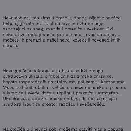
Nova godina, kao zimski praznik, donosi nijanse snežno
bele, sjaj srebrne, i toplinu crvene i zlatne boje,
asocirajući na sneg, zvezde i prazničnu svetlost. Ovi
dekorativni detalji unose prefinjenost u vaš enterijer, a
možete ih pronaći u našoj novoj kolekciji novogodišnjih
ukrasa.
Novogodišnja dekoracija treba da sadrži mnogo
svetlucavih ukrasa, simboličnih za zimske praznike,
bogato raspoređenih na stolovima, policama i komodama.
Vaze, različitih oblika i veličina, uneće dinamiku u prostor,
a lampice i sveće dodaju toplinu i prazničnu atmosferu.
Ukoliko vaze sadrže zimske motive, dominacija sjaja i
svetlosti ispuniće prostor radošću i svečanošću.
Na stočiće u dnevnoj sobi možemo staviti manje posude