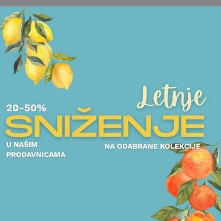
Nekoliko tanjira za kolače, šolje i tacne iz naše
novogodišnje kolekcije, unose prazničnu atmosferu i
potpuno menjaju izgled stola. Ovi detalji će biti dovoljni da
naglase svečani karakter vašeg doma.
Ako nemate praznične tanjire i čaše, možete uneti duh
zime i Nove godine koristeći kontrast između stolnjaka i
salveta. Ili svratite u našu prodavnicu i nabavite unikatne
ukrase koji će biti savršeni detalji za vau trpezu. Dovoljno
je da ispod tanjira stavite ukrasne novogodišnje
podmetače, a salvete sa motivima deda mraza, pahulja ili
jelki će učiniti da vaša trpeza postane još živopisnija.
Kolači i deserti mogu biti posluženi u elegantnim činijama
koje će svojom jednostavnošću i stilom upotpuniti
prazničnu atmosferu. Ove činije možete koristiti i nakon