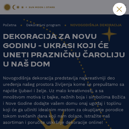
Početna
Dekorativni program
NOVOGODIŠNJA DEKORACIJA
DEKORACIJA ZA NOVU
GODINU - UKRASI KOJI ĆE
UNETI PRAZNIČNU ČAROLIJU
U NAŠ DOM
Novogodišnja dekoracija predstavlja najkreativniji deo
uređenja našeg prostora življenja kome se prepuštamo sa
najviše ljubavi i želje. Uz malo kreativnosti, a sa
mnoštvom motiva iz bajke, nežnih boja i simbolima Božića
i Nove Godine dodajte vašem domu onaj ugođaj i toplinu
koji će ga učiniti idealnim mestom za okupljanje porodice
tokom svečanih dana koji nam dolaze. Istražite naš
asortiman i poručite uskršnje dekoracije online!