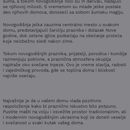
šuma, a tokom novogodišnje noći su ih darivali, nadajući
se njihovoj milosti. S vremenom su mlade jelke postale
deo njihovih domova, donoseći sa sobom šumsku magiju.
Novogodišnja jelka zauzima centralno mesto u svakom
domu, predstavljajući čaroliju praznika i dolazak Nove
godine, dok zelene iglice podsećaju na obećanje proleća
koje neizbežno sledi nakon zime.
Tokom novogodišnjih praznika, prijatelji, porodica i komšije
razmenjuju poklone, a praznična atmosfera okuplja
najdraže oko svečane trpeze. Ovo je vreme slavlja, radosti
i zajedničkog provoda, gde se toplina doma i bliskost
najviše osećaju.
Najvažnije je da u vašem domu vlada pozitivno
raspoloženje kako bi praznično iskustvo bilo potpuno.
Pustite mašti na volju i osvežite prostor tradicionalnim, ali
i modernim novogodišnjim ukrasima koji će doneti veselje
i svečanost u svaki kutak vašeg doma.