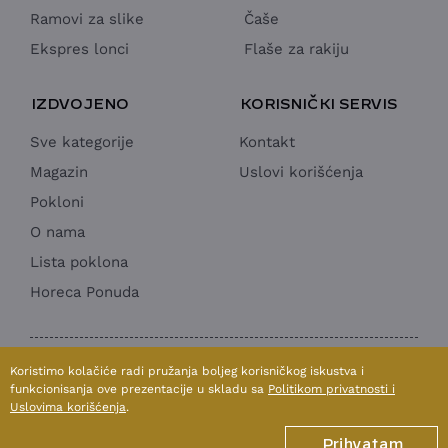
Ramovi za slike
Čaše
Ekspres lonci
Flaše za rakiju
IZDVOJENO
KORISNIČKI SERVIS
Sve kategorije
Kontakt
Magazin
Uslovi korišćenja
Pokloni
O nama
Lista poklona
Horeca Ponuda
1998 - 2026 © SUN MOON & STARS doo
Koristimo kolačiće radi pružanja boljeg korisničkog iskustva i
Izrada internet prodavnice:
Avokado.rs
funkcionisanja ove prezentacije u skladu sa
Politikom privatnosti i
Uslovima korišćenja
.
Prihvatam