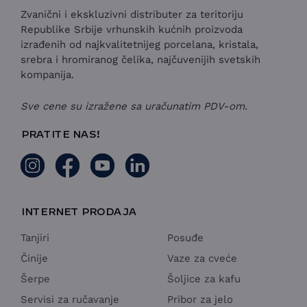
Zvanični i ekskluzivni distributer za teritoriju
Republike Srbije vrhunskih kućnih proizvoda
izrađenih od najkvalitetnijeg porcelana, kristala,
srebra i hromiranog čelika, najčuvenijih svetskih
kompanija.
Sve cene su izražene sa uračunatim PDV-om.
PRATITE NAS!
INTERNET PRODAJA
Tanjiri
Posuđe
Činije
Vaze za cveće
Šerpe
Šoljice za kafu
Servisi za ručavanje
Pribor za jelo