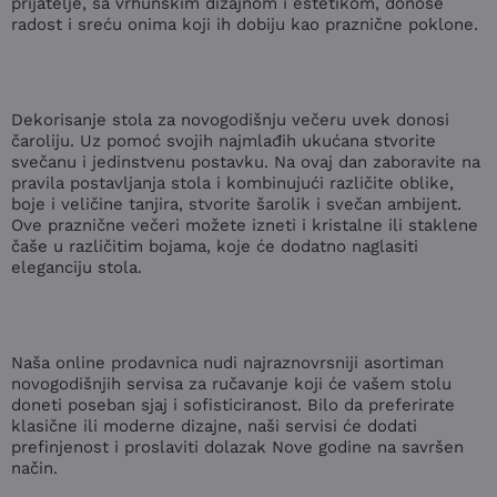
prijatelje, sa vrhunskim dizajnom i estetikom, donose
radost i sreću onima koji ih dobiju kao praznične poklone.
Dekorisanje stola za novogodišnju večeru uvek donosi
čaroliju. Uz pomoć svojih najmlađih ukućana stvorite
svečanu i jedinstvenu postavku. Na ovaj dan zaboravite na
pravila postavljanja stola i kombinujući različite oblike,
boje i veličine tanjira, stvorite šarolik i svečan ambijent.
Ove praznične večeri možete izneti i kristalne ili staklene
čaše u različitim bojama, koje će dodatno naglasiti
eleganciju stola.
Naša online prodavnica nudi najraznovrsniji asortiman
novogodišnjih servisa za ručavanje koji će vašem stolu
doneti poseban sjaj i sofisticiranost. Bilo da preferirate
klasične ili moderne dizajne, naši servisi će dodati
prefinjenost i proslaviti dolazak Nove godine na savršen
način.