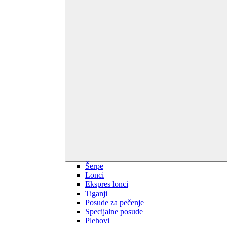
Šerpe
Lonci
Ekspres lonci
Tiganji
Posude za pečenje
Specijalne posude
Plehovi