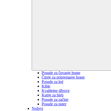
Posude za čuvanje hrane
Činije za pripremanje hrane
Posude za led
Kible
Kvalitetne džezve
Kutije za hleb
Posude za začine
Posude za puter
Noževi