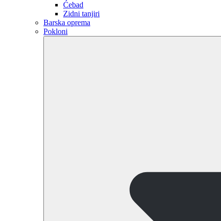
Ćebad
Zidni tanjiri
Barska oprema
Pokloni