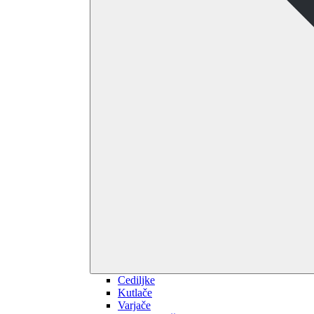
Cediljke
Kutlače
Varjače