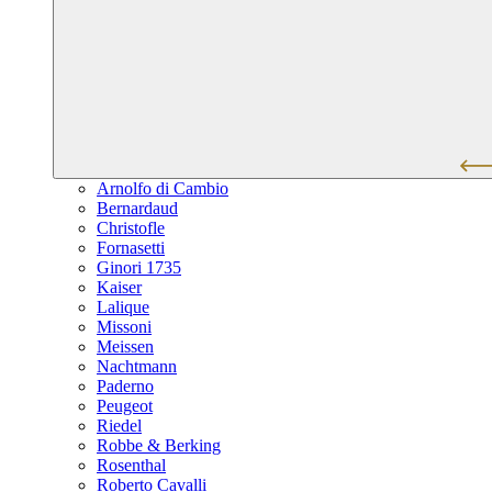
Arnolfo di Cambio
Bernardaud
Christofle
Fornasetti
Ginori 1735
Kaiser
Lalique
Missoni
Meissen
Nachtmann
Paderno
Peugeot
Riedel
Robbe & Berking
Rosenthal
Roberto Cavalli