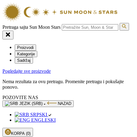
Pretraga sajta Sun Moon Stars
Proizvodi
Kategorije
Sadržaj
Pogledajte sve proizvode
Nema rezultata za ovu pretragu. Promenite pretragu i pokušajte
ponovo.
POZOVITE NAS
JEZIK (SRB)
NAZAD
SRPSKI
ENGLESKI
KORPA
(0)