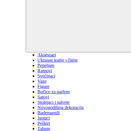
Aksesoari
Ukrasne kutije i činije
Pepeljare
Ramovi
Svećnjaci
Vaze
Figure
Bočice za parfem
Satovi
Stolnjaci i salvete
Novogodišnja dekoracija
Bademantili
Jastuci
Peškiri
Tabure