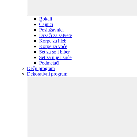
Bokali
Čajnici
Poslužavnici
Držači za salvete
Korpe za hleb
Korpe za voće
Set za so i biber
Set za ulje i sirće
Podmetači
Dečji program
Dekorativni program