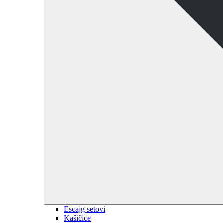
Escajg setovi
Kašičice