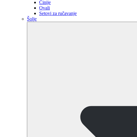
Činije
Ovali
Setovi za ručavanje
Šolje