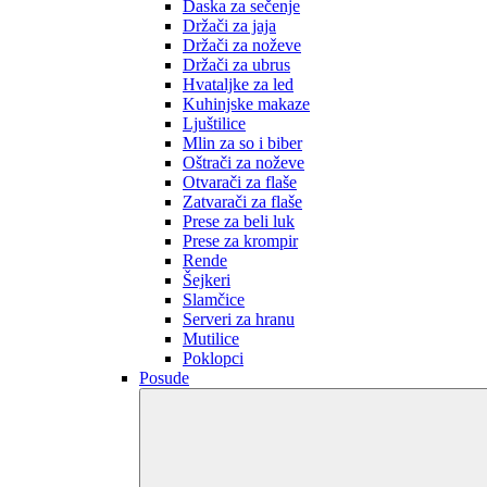
Daska za sečenje
Držači za jaja
Držači za noževe
Držači za ubrus
Hvataljke za led
Kuhinjske makaze
Ljuštilice
Mlin za so i biber
Oštrači za noževe
Otvarači za flaše
Zatvarači za flaše
Prese za beli luk
Prese za krompir
Rende
Šejkeri
Slamčice
Serveri za hranu
Mutilice
Poklopci
Posude