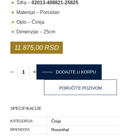
Šifra –
02013-408821-25825
Materijal – Porcelan
Opis – Činija
Dimenzije – 25cm
11.875,00
RSD
DODAJTE U KORPU
Činija Rosenthal - True Blue količina
PORUČITE POZIVOM
SPECIFIKACIJE
KATEGORIJA
Činije
BRENDOVI
Rosenthal