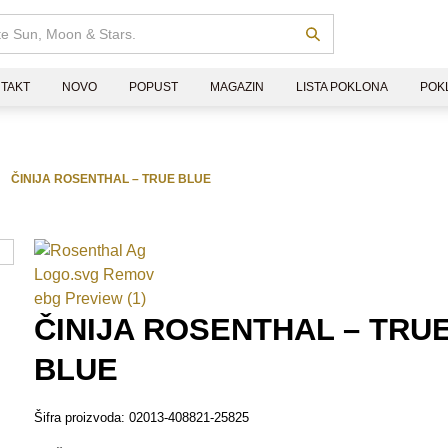
TAKT
NOVO
POPUST
MAGAZIN
LISTA POKLONA
POK
ČINIJA ROSENTHAL – TRUE BLUE
ČINIJA ROSENTHAL – TRU
BLUE
Šifra proizvoda:
02013-408821-25825