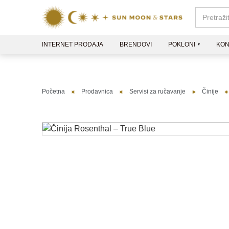
INTERNET PRODAJA
BRENDOVI
POKLONI
KON
Početna
Prodavnica
Servisi za ručavanje
Činije
NOVO