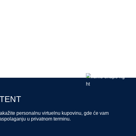
STENT
 zakažite personalnu virtuelnu kupovinu, gde će vam
 raspolaganju u privatnom terminu.