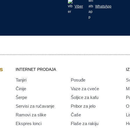
Viber
WhatsApp
INTERNET PRODAJA
I
Tanjiri
Posuđe
Sv
Činije
Vaze za cveće
M
Šerpe
Šoljice za kafu
Po
Servisi za ručavanje
Pribor za jelo
O
Ramovi za slike
Čaše
Li
Ekspres lonci
Flaše za rakiju
H