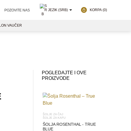
JEZIK (SRB)
KORPA
(0)
POZOVITE NAS
LON VAUČER
POGLEDAJTE I OVE
PROIZVODE
E
NOVO
ŠOLJE ZA ČAJ
ČINIJE
ŠOLJE ZA KAFU
UKRASNE 
ŠOLJA ROSENTHAL - TRUE
ČINIJA
BLUE
PONTI