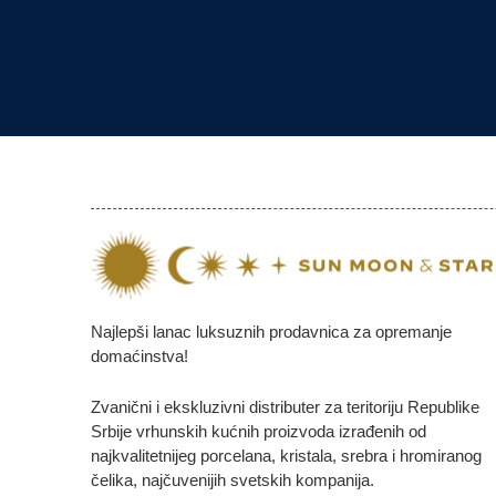
Najlepši lanac luksuznih prodavnica za opremanje
domaćinstva!
Zvanični i ekskluzivni distributer za teritoriju Republike
Srbije vrhunskih kućnih proizvoda izrađenih od
najkvalitetnijeg porcelana, kristala, srebra i hromiranog
čelika, najčuvenijih svetskih kompanija.