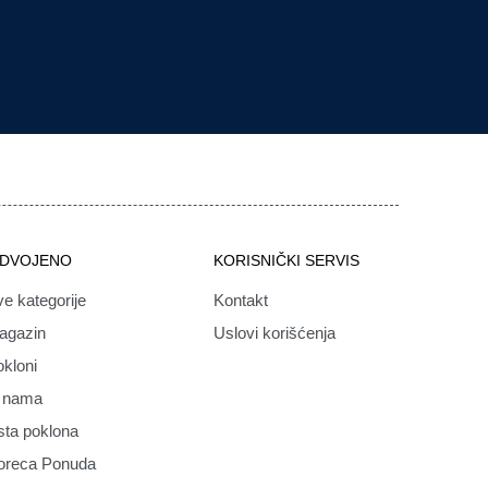
ZDVOJENO
KORISNIČKI SERVIS
e kategorije
Kontakt
agazin
Uslovi korišćenja
kloni
 nama
sta poklona
oreca Ponuda