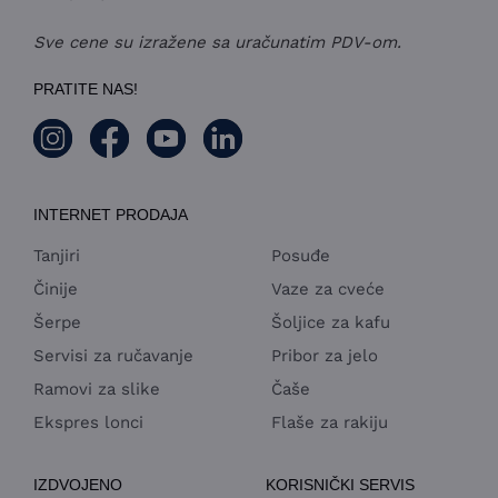
Sve cene su izražene sa uračunatim PDV-om.
PRATITE NAS!
INTERNET PRODAJA
Tanjiri
Posuđe
Činije
Vaze za cveće
Šerpe
Šoljice za kafu
Servisi za ručavanje
Pribor za jelo
Ramovi za slike
Čaše
Ekspres lonci
Flaše za rakiju
IZDVOJENO
KORISNIČKI SERVIS