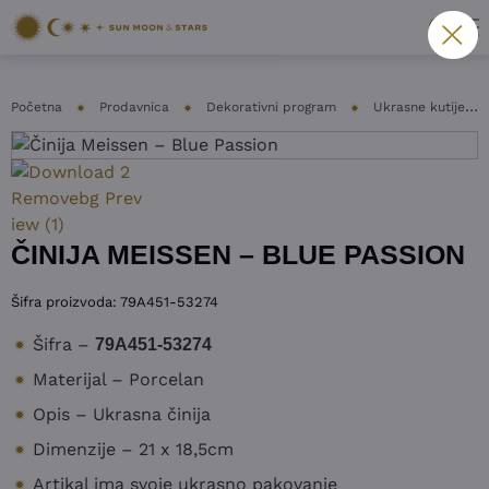
Početna
Prodavnica
Dekorativni program
Ukrasne kutije i činije
ČINIJA MEISSEN – BLUE PASSION
Šifra proizvoda:
79A451-53274
Šifra –
79A451-53274
Materijal – Porcelan
Opis – Ukrasna činija
Dimenzije – 21 x 18,5cm
Artikal ima svoje ukrasno pakovanje