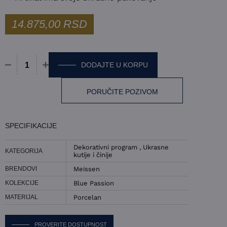
14.875,00
RSD
DODAJTE U KORPU
Činija Meissen - Blue Passion količina
PORUČITE POZIVOM
SPECIFIKACIJE
Dekorativni program
,
Ukrasne
KATEGORIJA
kutije i činije
BRENDOVI
Meissen
KOLEKCIJE
Blue Passion
MATERIJAL
Porcelan
PROVERITE DOSTUPNOST