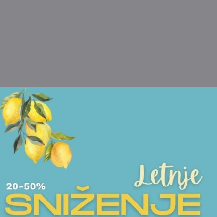
POGLEDAJTE I DRUGE PROIZVODE OVOG BRENDA
NOVO
ŠOLJE ZA ČAJ
ČINIJE
ŠOLJE ZA KAFU
VAZE
ŠOLJA MEISSEN - SWORDS FANTASY
SET VAZA I ČINIJA M
BUTTERFLY
24.750,00
RSD