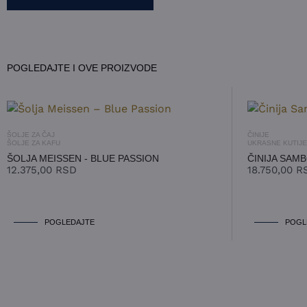
POGLEDAJTE I OVE PROIZVODE
ŠOLJE ZA ČAJ
ČINIJE
ŠOLJE ZA KAFU
UKRASNE KUTIJE 
ŠOLJA MEISSEN - BLUE PASSION
ČINIJA SAMB
12.375,00
RSD
18.750,00
R
POGLEDAJTE
POGL