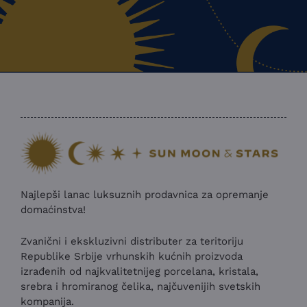
Najlepši lanac luksuznih prodavnica za opremanje
domaćinstva!
Zvanični i ekskluzivni distributer za teritoriju
Republike Srbije vrhunskih kućnih proizvoda
izrađenih od najkvalitetnijeg porcelana, kristala,
srebra i hromiranog čelika, najčuvenijih svetskih
kompanija.