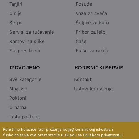
Tanjiri
Posuđe
Činije
Vaze za cveće
Šerpe
Šoljice za kafu
Servisi za ručavanje
Pribor za jelo
Ramovi za slike
Čaše
Ekspres lonci
Flaše za rakiju
IZDVOJENO
KORISNIČKI SERVIS
Sve kategorije
Kontakt
Magazin
Uslovi korišćenja
Pokloni
O nama
Lista poklona
Horeca Ponuda
Koristimo kolačiće radi pružanja boljeg korisničkog iskustva i
funkcionisanja ove prezentacije u skladu sa
Politikom privatnosti i