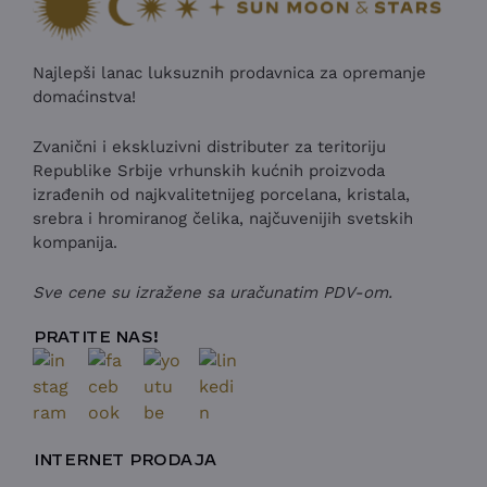
Najlepši lanac luksuznih prodavnica za opremanje
domaćinstva!
Zvanični i ekskluzivni distributer za teritoriju
Republike Srbije vrhunskih kućnih proizvoda
izrađenih od najkvalitetnijeg porcelana, kristala,
srebra i hromiranog čelika, najčuvenijih svetskih
kompanija.
Sve cene su izražene sa uračunatim PDV-om.
PRATITE NAS!
INTERNET PRODAJA