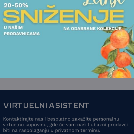
RAMOVI
RAMOVI
RAM ZA FOTOGRAFIJE
RAM ZA FOTOGR
CHRISTOFLE - FIDELIO
CHRISTOFLE - FI
43.125,00
RSD
58.125,00
RSD
POGLEDAJTE
POGLEDAJT
VIRTUELNI ASISTENT
Kontaktirajte nas i besplatno zakažite personalnu
virtuelnu kupovinu, gde će vam naši ljubazni prodavci
biti na raspolaganju u privatnom terminu.