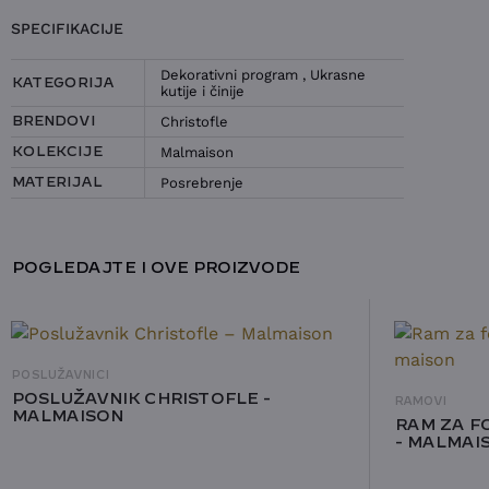
POŠALJITE UPIT ZA ČINIJA
SPECIFIKACIJE
CHRISTOFLE – MALMAISON
Dekorativni program
,
Ukrasne
IME I PREZIME
KATEGORIJA
kutije i činije
Christofle
BRENDOVI
KONTAKT E-POŠTA
Malmaison
KOLEKCIJE
Posrebrenje
MATERIJAL
KONTAKT TELEFON
IZABERITE TEMU:
UPIT ZA DOSTUPNOST
UPIT ZA CENU
POGLEDAJTE I OVE PROIZVODE
POSLUŽAVNICI
POSLUŽAVNIK CHRISTOFLE -
RAMOVI
MALMAISON
RAM ZA F
- MALMAI
Prihvatam
Uslove korišćenja i Politiku privatnosti
*