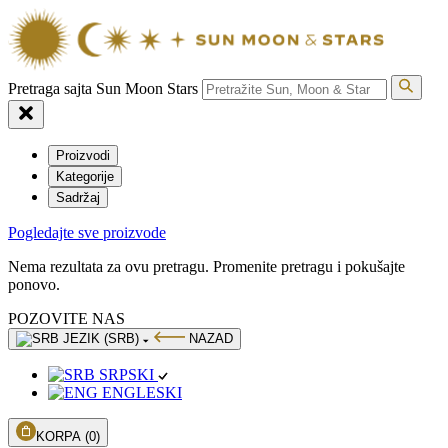
Pretraga sajta Sun Moon Stars
Proizvodi
Kategorije
Sadržaj
Pogledajte sve proizvode
Nema rezultata za ovu pretragu. Promenite pretragu i pokušajte
ponovo.
POZOVITE NAS
JEZIK (SRB)
NAZAD
SRPSKI
ENGLESKI
KORPA
(0)