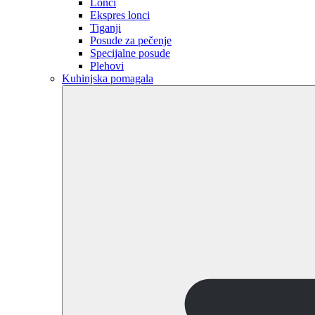
Lonci
Ekspres lonci
Tiganji
Posude za pečenje
Specijalne posude
Plehovi
Kuhinjska pomagala