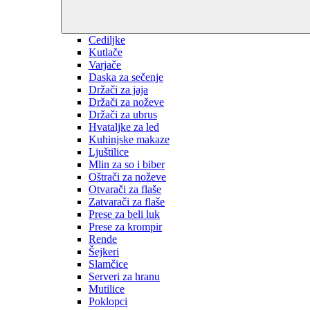
Cediljke
Kutlače
Varjače
Daska za sečenje
Držači za jaja
Držači za noževe
Držači za ubrus
Hvataljke za led
Kuhinjske makaze
Ljuštilice
Mlin za so i biber
Oštrači za noževe
Otvarači za flaše
Zatvarači za flaše
Prese za beli luk
Prese za krompir
Rende
Šejkeri
Slamčice
Serveri za hranu
Mutilice
Poklopci