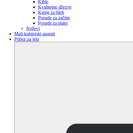
Kible
Kvalitetne džezve
Kutije za hleb
Posude za začine
Posude za puter
Noževi
Mali kuhinjski aparati
Pribor za jelo