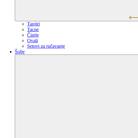
Tanjiri
Tacne
Činije
Ovali
Setovi za ručavanje
Šolje