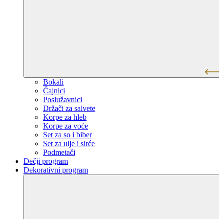
Bokali
Čajnici
Poslužavnici
Držači za salvete
Korpe za hleb
Korpe za voće
Set za so i biber
Set za ulje i sirće
Podmetači
Dečji program
Dekorativni program