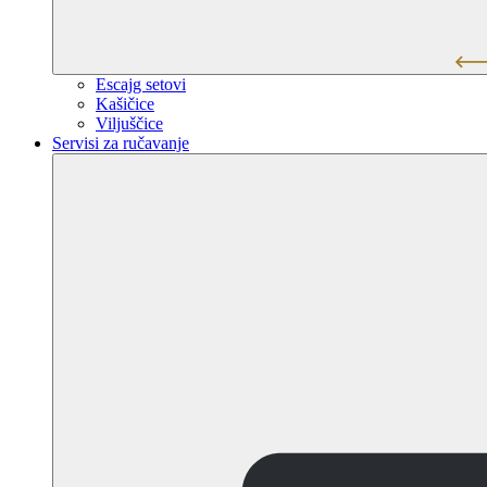
Escajg setovi
Kašičice
Viljuščice
Servisi za ručavanje