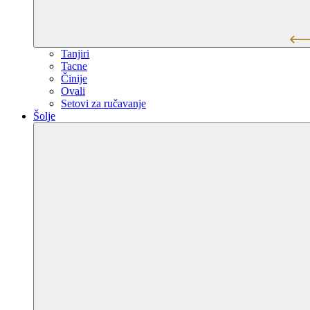
Tanjiri
Tacne
Činije
Ovali
Setovi za ručavanje
Šolje