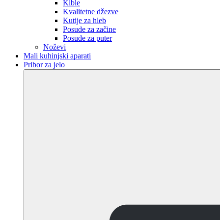
Kible
Kvalitetne džezve
Kutije za hleb
Posude za začine
Posude za puter
Noževi
Mali kuhinjski aparati
Pribor za jelo