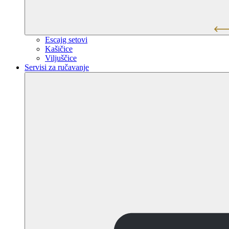
Escajg setovi
Kašičice
Viljuščice
Servisi za ručavanje