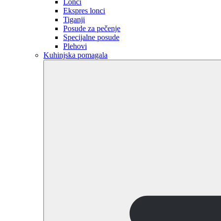
Lonci
Ekspres lonci
Tiganji
Posude za pečenje
Specijalne posude
Plehovi
Kuhinjska pomagala