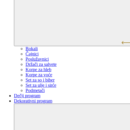
Bokali
Čajnici
Poslužavnici
Držači za salvete
Korpe za hleb
Korpe za voće
Set za so i biber
Set za ulje i sirće
Podmetači
Dečji program
Dekorativni program