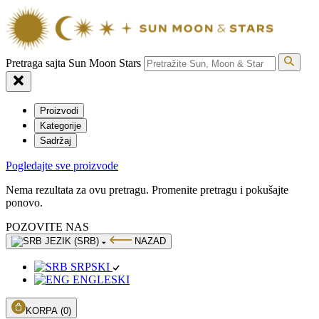
Pretraga sajta Sun Moon Stars
Proizvodi
Kategorije
Sadržaj
Pogledajte sve proizvode
Nema rezultata za ovu pretragu. Promenite pretragu i pokušajte
ponovo.
POZOVITE NAS
JEZIK (SRB)
NAZAD
SRPSKI
ENGLESKI
KORPA
(0)