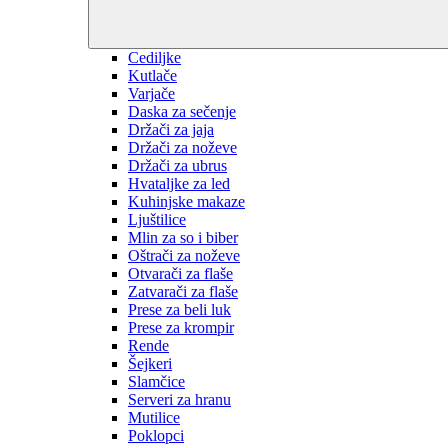
Cediljke
Kutlače
Varjače
Daska za sečenje
Držači za jaja
Držači za noževe
Držači za ubrus
Hvataljke za led
Kuhinjske makaze
Ljuštilice
Mlin za so i biber
Oštrači za noževe
Otvarači za flaše
Zatvarači za flaše
Prese za beli luk
Prese za krompir
Rende
Šejkeri
Slamčice
Serveri za hranu
Mutilice
Poklopci